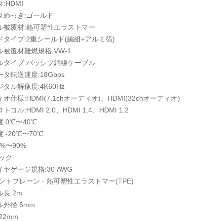
:HDMI
タめっき:ゴールド
ル被覆材:熱可塑性エラストマー
ドタイプ:2重シールド(編組+アルミ箔)
ル被覆材難燃規格:VW-1
ルタイプ:パッシブ銅線ケーブル
タ転送速度:18Gbps
タル解像度:4K60Hz
オ仕様:HDMI(7.1chオーディオ)、HDMI(32chオーディオ)
コル:HDMI 2.0、HDMI 1.4、HDMI 1.2
:0℃〜40℃
:-20℃〜70℃
0%〜90%
ラック
ヤゲージ規格:30 AWG
ントプレーン - 熱可塑性エラストマー(TPE)
長:2m
ル外径:6mm
22mm