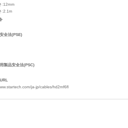
:12mm
:2.1m
令
全法(PSE)
用製品安全法(PSC)
URL
www.startech.com/ja-jp/cables/hd2mf6fl