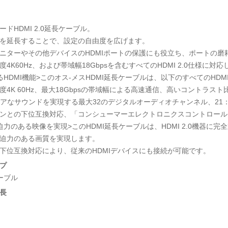
ードHDMI 2.0延長ケーブル。
を延長することで、設定の自由度を広げます。
ニターやその他デバイスのHDMIポートの保護にも役立ち、ポートの磨
度4K60Hz、および帯域幅18Gbpsを含むすべてのHDMI 2.0仕様に対
るHDMI機能>このオス-メスHDMI延長ケーブルは、以下のすべてのHDM
度4K 60Hz、最大18Gbpsの帯域幅による高速通信、高いコントラス
リアなサウンドを実現する最大32のデジタルオーディオチャンネル、21：
ンとの下位互換対応、「コンシューマーエレクトロニクスコントロール(
迫力のある映像を実現>このHDMI延長ケーブルは、HDMI 2.0機器に完全
迫力のある画質を実現します。
下位互換対応により、従来のHDMIデバイスにも接続が可能です。
プ
ケーブル
長