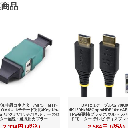
連商品
ル中継コネクター/MPO・MTP-
HDMI 2.1ケーブル/1m/8K6
3 OM4マルチモード対応/Key Up-
4K120Hz/48Gbps/HDR10+ e
own/アクア/パッチパネル データセ
TPE被覆材/ブラック/ウルトラ
ター配線・延長用カプラー
ド/モニター テレビ ディスプレ
2,334円 (税込)
2,564円 (税込)