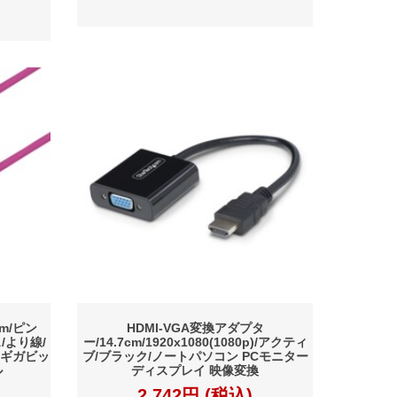
0m/ピン
HDMI-VGA変換アダプタ
ス/より線/
ー/14.7cm/1920x1080(1080p)/アクティ
 ギガビッ
ブ/ブラック/ノートパソコン PCモニター
ル
ディスプレイ 映像変換
2,742円 (税込)