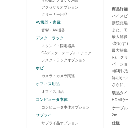
その他アクセサリ用品
アクセサリオプション
商品詳細
クリーナー用品
ハイスピ
AV機器・家電
接続距離
また、モ
音響・AV機器
最大解像
デスク・ラック
<対応す
スタンド・固定器具
最大解像
OAデスク・テーブル・チェア
R)、ク
デスク・ラックオプション
バージョ
ホビー
<鮮明で
カメラ・カメラ関連
鮮明かつ
オフィス用品
さらに、
オフィス用品
製品タイ
コンピュータ本体
HDMI
コンピュータ本体オプション
ケーブル
2m
サプライ
サプライ品オプション
仕様