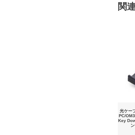
関
光ケーブ
PC/OM
Key D
ン