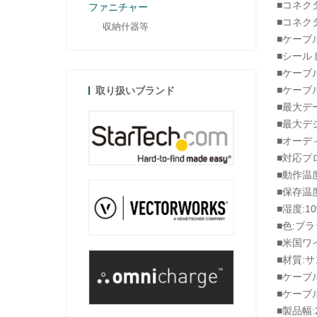
■コネクタ
ファニチャー
■コネク
収納什器等
■ケーブ
■シール
■ケーブ
■ケーブ
取り扱いブランド
■最大デー
■最大デジ
■オーディ
■対応プロト
■動作温度
■保存温度
■湿度:1
■色:ブ
■米国ワイ
■材質:サ
■ケーブル
■ケーブ
■製品幅: