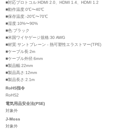
■対応プロトコル:HDMI 2.0、HDMI 1.4、HDMI 1.2
■動作温度:0℃〜40℃
■保存温度:-20℃〜70℃
■湿度:10%〜90%
■色:ブラック
■米国ワイヤゲージ規格:30 AWG
■材質:サントプレーン - 熱可塑性エラストマー(TPE)
■ケーブル長:2m
■ケーブル外径:6mm
■製品幅:22mm
■製品高さ:12mm
■製品長さ:2.1m
RoHS指令
RoHS2
電気用品安全法(PSE)
対象外
J-Moss
対象外