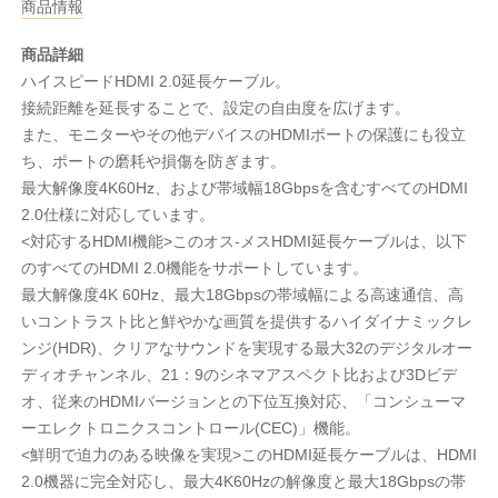
商品情報
商品詳細
ハイスピードHDMI 2.0延長ケーブル。
接続距離を延長することで、設定の自由度を広げます。
また、モニターやその他デバイスのHDMIポートの保護にも役立
ち、ポートの磨耗や損傷を防ぎます。
最大解像度4K60Hz、および帯域幅18Gbpsを含むすべてのHDMI
2.0仕様に対応しています。
<対応するHDMI機能>このオス-メスHDMI延長ケーブルは、以下
のすべてのHDMI 2.0機能をサポートしています。
最大解像度4K 60Hz、最大18Gbpsの帯域幅による高速通信、高
いコントラスト比と鮮やかな画質を提供するハイダイナミックレ
ンジ(HDR)、クリアなサウンドを実現する最大32のデジタルオー
ディオチャンネル、21：9のシネマアスペクト比および3Dビデ
オ、従来のHDMIバージョンとの下位互換対応、「コンシューマ
ーエレクトロニクスコントロール(CEC)」機能。
<鮮明で迫力のある映像を実現>このHDMI延長ケーブルは、HDMI
2.0機器に完全対応し、最大4K60Hzの解像度と最大18Gbpsの帯