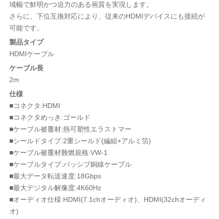
域幅で鮮明かつ迫力のある画質を実現します。
さらに、下位互換対応により、従来のHDMIデバイスにも接続が
可能です。
製品タイプ
HDMIケーブル
ケーブル長
2m
仕様
■コネクタ:HDMI
■コネクタめっき:ゴールド
■ケーブル被覆材:熱可塑性エラストマー
■シールドタイプ:2重シールド(編組+アルミ箔)
■ケーブル被覆材難燃規格:VW-1
■ケーブルタイプ:パッシブ銅線ケーブル
■最大データ転送速度:18Gbps
■最大デジタル解像度:4K60Hz
■オーディオ仕様:HDMI(7.1chオーディオ)、HDMI(32chオーディ
オ)