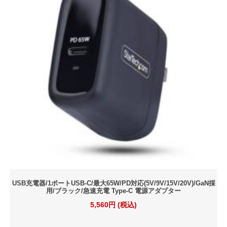
USB充電器/1ポートUSB-C/最大65W/PD対応(5V/9V/15V/20V)/GaN採
用/ブラック/急速充電 Type-C 電源アダプター
5,560円 (税込)