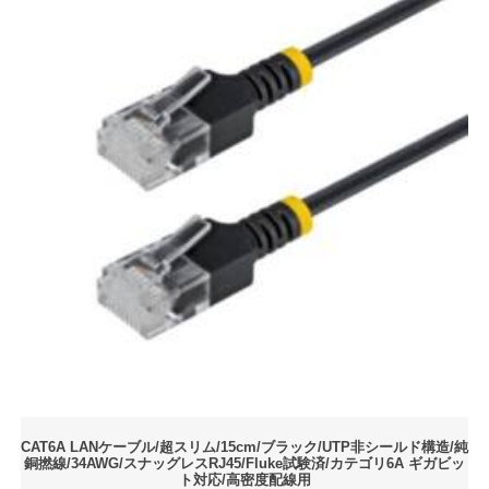
CAT6A LANケーブル/超スリム/15cm/ブラック/UTP非シールド構造/純
銅撚線/34AWG/スナッグレスRJ45/Fluke試験済/カテゴリ6A ギガビッ
ト対応/高密度配線用