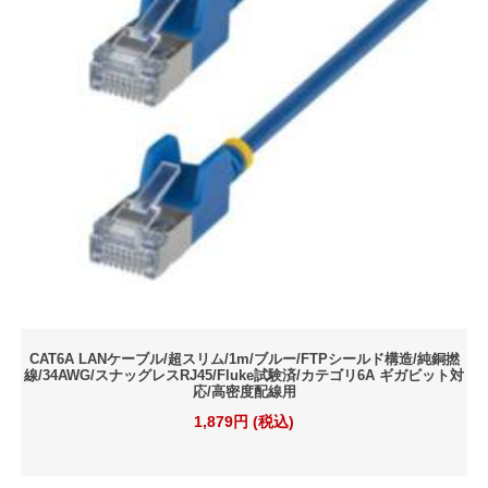
CAT6A LANケーブル/超スリム/1m/ブルー/FTPシールド構造/純銅撚
線/34AWG/スナッグレスRJ45/Fluke試験済/カテゴリ6A ギガビット対
応/高密度配線用
1,879円 (税込)