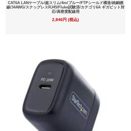
CAT6A LANケーブル/超スリム/4m/ブルー/FTPシールド構造/純銅撚
線/34AWG/スナッグレスRJ45/Fluke試験済/カテゴリ6A ギガビット対
応/高密度配線用
2,846円 (税込)