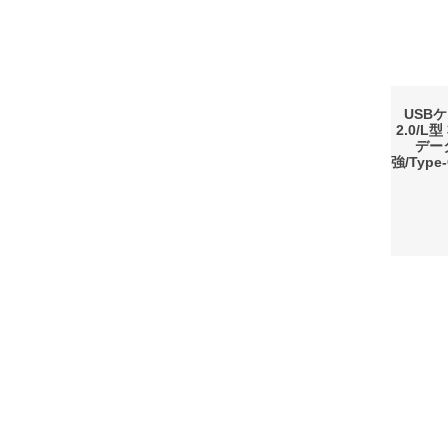
USBケ
2.0/L
デー
強/Typ
会社概要
利用規