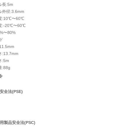
長:5m
外径:3.6mm
:10℃〜60℃
:-20℃〜60℃
0%〜80%
ド
11.5mm
:13.7mm
:5m
:88g
令
全法(PSE)
用製品安全法(PSC)