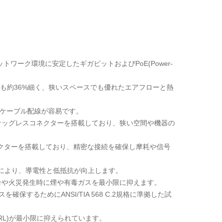
ーク環境に安定したギガビットおよびPoE(Power-
よりも約36%細く、狭いスペースでも優れたエアフローと熱
ケーブル配線が容易です。
スナッグレスコネクターを搭載しており、狭い空間や機器の
ネクターを搭載しており、精密な接続を確保し摩耗や信号
構造により、導電性と低抵抗が向上します。
場合や火災発生時に煙や有毒ガスを最小限に抑えます。
保するためにANSI/TIA 568 C.2規格に準拠した試
RL)が最小限に抑えられています。