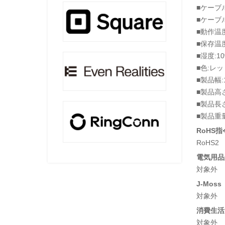
■ケーブル
■ケーブル
■動作温度
■保存温度
■湿度:1
■色:レッ
■製品幅:
■製品高さ
■製品長さ
■製品重量
RoHS指
RoHS2
電気用品安
対象外
J-Moss
対象外
消費生活
対象外