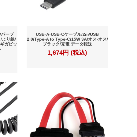
m/パープ
USB-A-USB-Cケーブル/2m/USB
ス/より線/
2.0/Type-A to Type-C/15W 3A/オス-オス/
 ギガビッ
ブラック/充電 データ転送
ル
1,674円 (税込)