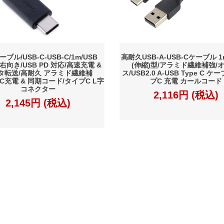
ーブル/USB-C-USB-C/1m/USB
高耐久USB-A-USB-Cケーブル 
型 右向き/USB PD 対応/高速充電 &
(伸縮)型/アラミド繊維補強/オ
タ転送/高耐久 アラミド繊維補
ス/USB2.0 A-USB Type C ケ
e-C充電 & 同期コード/タイプC L字
プC 充電 カールコード
コネクター
2,116円 (税込)
2,145円 (税込)
約
プライバシーポリシー