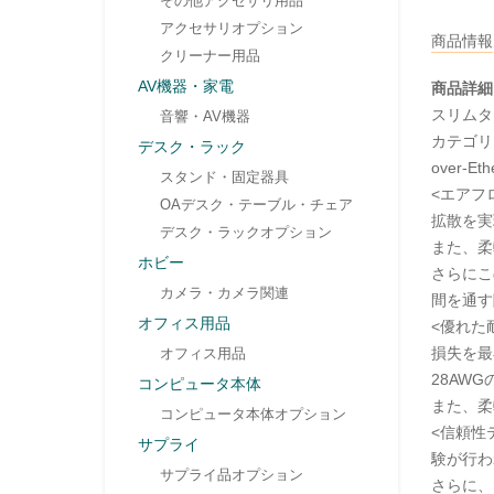
その他アクセサリ用品
アクセサリオプション
商品情報
クリーナー用品
AV機器・家電
商品詳細
スリムタ
音響・AV機器
カテゴリ
デスク・ラック
over-
スタンド・固定器具
<エアフ
OAデスク・テーブル・チェア
拡散を実
デスク・ラックオプション
また、柔
ホビー
さらにこ
カメラ・カメラ関連
間を通す
オフィス用品
<優れた
損失を最
オフィス用品
28AW
コンピュータ本体
また、柔
コンピュータ本体オプション
<信頼性
サプライ
験が行わ
サプライ品オプション
さらに、