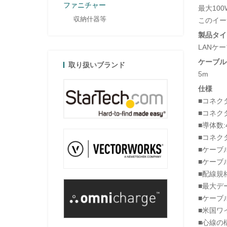
ファニチャー
最大10
収納什器等
このイーサ
製品タイ
LANケ
ケーブル
取り扱いブランド
5m
仕様
■コネクタ
■コネクタ
■導体数:
■コネク
■ケーブ
■ケーブ
■配線規格:T
■最大デー
■ケーブル定
■米国ワ
■心線の