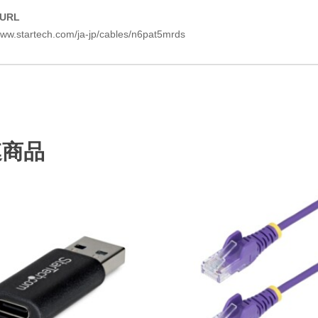
URL
www.startech.com/ja-jp/cables/n6pat5mrds
連商品