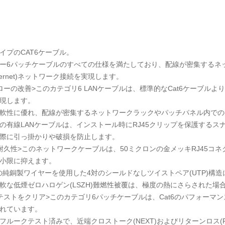
イプのCAT6ケーブル。
ー6パッチケーブルのすべての仕様を満たしており、配線が密集するネットワ
Ethernet)ネットワーク接続を実現します。
ローの改善>このカテゴリ6 LANケーブルは、標準的なCat6ケーブル
現します。
軟性に優れ、配線が密集するネットワークラックやパッチパネル内での
の有線LANケーブルは、インストール時にRJ45クリップを保護する
際に引っ掛かりや破損を防止します。
耐久性>このネットワークケーブルは、50ミクロンの金メッキRJ45コ
小限に抑えます。
Gの純銅製ワイヤーを使用した4対のシールドなしツイストペア(UTP)
軟な低煙ゼロハロゲン(LSZH)難燃性被覆は、極度の熱にさらされた
テストをクリア>このカテゴリ6パッチケーブルは、Cat6のパフォーマンスを確
れています。
フルークテスト済みで、近端クロストーク(NEXT)およびリターンロス(