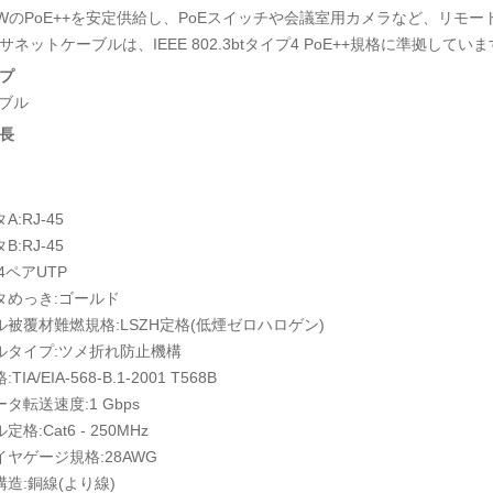
0WのPoE++を安定供給し、PoEスイッチや会議室用カメラなど、リモ
ネットケーブルは、IEEE 802.3btタイプ4 PoE++規格に準拠してい
プ
ーブル
長
A:RJ-45
B:RJ-45
4ペアUTP
タめっき:ゴールド
ル被覆材難燃規格:LSZH定格(低煙ゼロハロゲン)
ルタイプ:ツメ折れ防止機構
IA/EIA-568-B.1-2001 T568B
タ転送速度:1 Gbps
格:Cat6 - 250MHz
イヤゲージ規格:28AWG
構造:銅線(より線)