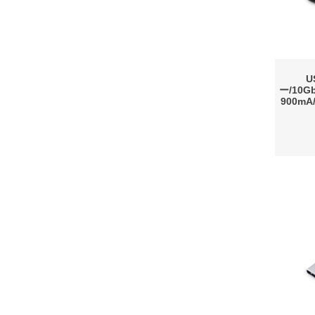
U
ー/10G
900m