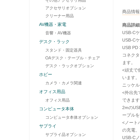
その他アクセサリ用品
アクセサリオプション
商品情報
クリーナー用品
AV機器・家電
商品詳細
USB-C
音響・AV機器
USB-C
デスク・ラック
USB P
スタンド・固定器具
コネクタ
OAデスク・テーブル・チェア
ます。
デスク・ラックオプション
<頑丈で
ホビー
います。
カメラ・カメラ関連
ニッケル
オフィス用品
<外出先
できます
オフィス用品
2mのU
コンピュータ本体
ーブルを
コンピュータ本体オプション
<ノートパ
サプライ
の充電、
サプライ品オプション
USB-