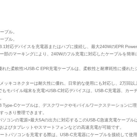
ケーブル。
ケーブル。
D 3.1対応デバイスを充電器またはハブに接続し、最大240WのEPR Powe
ー部のマーキングにより、240Wのフル充電に対応したケーブルを簡
優れた柔軟性>USB-C EPR充電ケーブルは、柔軟性と耐摩耗性に優れ
メッキコネクターは耐久性に優れ、日常的な使用にも対応し、2万回以
でもモバイル端末を充電>USB-C対応デバイスは、USB-C充電器、
。
SB Type-Cケーブルは、デスクワークやモバイルワークステーションに
すっきり整理できます。
ソコンの電源>最大5Aの出力に対応するこのUSB-C急速充電ケーブルは、最大2
およびタブレットやスマートフォンなどの高速充電が可能です。
Cノートパソコンを充電する際は、USB-C充電器にケーブルを接続して使