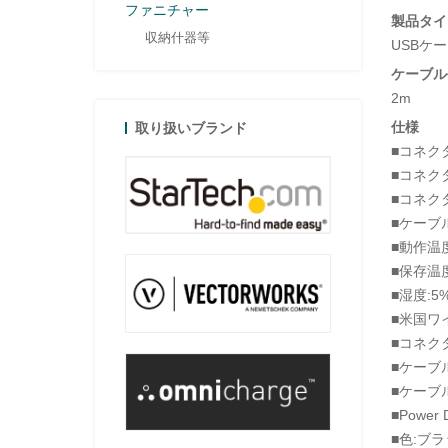
ファニチャー
製品タイ
収納什器等
USBケ
ケーブル
2m
仕様
取り扱いブランド
■コネクタA
■コネクタB
■コネク
■ケーブ
■動作温度
■保存温度
■湿度:5
■米国ワイ
■コネク
■ケーブル
■ケーブル
■Power 
■色:ブ