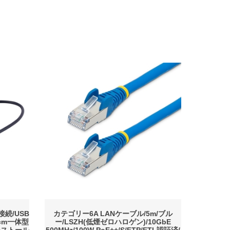
接続/USB
カテゴリー6A LANケーブル/5m/ブル
30cm一体型
ー/LSZH(低煙ゼロハロゲン)/10GbE
ンストール
500MHz/100W PoE++/S/FTP/ETL認証済/