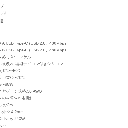
プ
ーブル
長
:USB Type-C (USB 2.0、480Mbps)
:USB Type-C (USB 2.0、480Mbps)
タめっき:ニッケル
ル被覆材:編組ナイロン付きシリコン
:0℃〜50℃
:-20℃〜70℃
%〜85%
ヤゲージ規格:30 AWG
タの材質:ABS樹脂
長:2m
外径:4.2mm
Delivery:240W
ラック