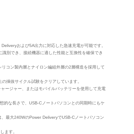
r Deliveryおよび5A出力に対応した急速充電が可能です。
単に識別でき、接続機器に適した性能と互換性を確保でき
たシリコン製内層とナイロン編組外層の2層構造を採用して
上の挿抜サイクル試験をクリアしています。
カーチャージャー、またはモバイルバッテリーを使用して充電
理想的な長さで、USB-Cノートパソコンとの同期時にもケ
40WのPower DeliveryでUSB-Cノートパソコン
用します。