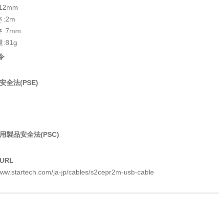
12mm
:2m
:7mm
:81g
令
全法(PSE)
用製品安全法(PSC)
URL
www.startech.com/ja-jp/cables/s2cepr2m-usb-cable