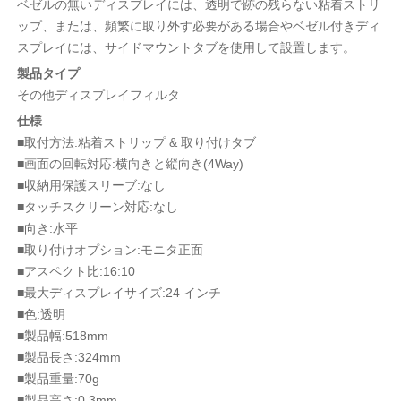
ベゼルの無いディスプレイには、透明で跡の残らない粘着ストリ
ップ、または、頻繁に取り外す必要がある場合やベゼル付きディ
スプレイには、サイドマウントタブを使用して設置します。
製品タイプ
その他ディスプレイフィルタ
仕様
■取付方法:粘着ストリップ & 取り付けタブ
■画面の回転対応:横向きと縦向き(4Way)
■収納用保護スリーブ:なし
■タッチスクリーン対応:なし
■向き:水平
■取り付けオプション:モニタ正面
■アスペクト比:16:10
■最大ディスプレイサイズ:24 インチ
■色:透明
■製品幅:518mm
■製品長さ:324mm
■製品重量:70g
■製品高さ:0.3mm