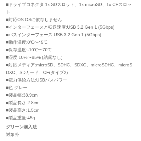
■ドライブコネクタ:1x SDスロット、1x microSD、1x CFスロッ
ト
■対応OS:OSに依存しません
■インターフェースと転送速度:USB 3.2 Gen 1 (5Gbps)
■バスインターフェース:USB 3.2 Gen 1 (5Gbps)
■動作温度:0℃〜45℃
■保存温度:-10℃〜70℃
■湿度:10%〜85% (結露なし)
■対応メディア:microSD、SDHC、SDXC、microSDHC、microS
DXC、SDカード、CF(タイプ2)
■電力供給方法:USBバスパワー
■色:グレー
■製品幅:38.9cm
■製品長さ:2.8cm
■製品高さ:1.5cm
■製品重量:45g
グリーン購入法
対象外