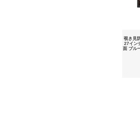
覗き見
27イン
面 ブル
会社概要
利用規