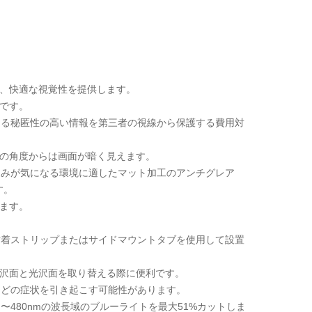
、快適な視覚性を提供します。
です。
困る秘匿性の高い情報を第三者の視線から保護する費用対
外の角度からは画面が暗く見えます。
込みが気になる環境に適したマット加工のアンチグレア
す。
ます。
粘着ストリップまたはサイドマウントタブを使用して設置
沢面と光沢面を取り替える際に便利です。
などの症状を引き起こす可能性があります。
〜480nmの波長域のブルーライトを最大51%カットしま