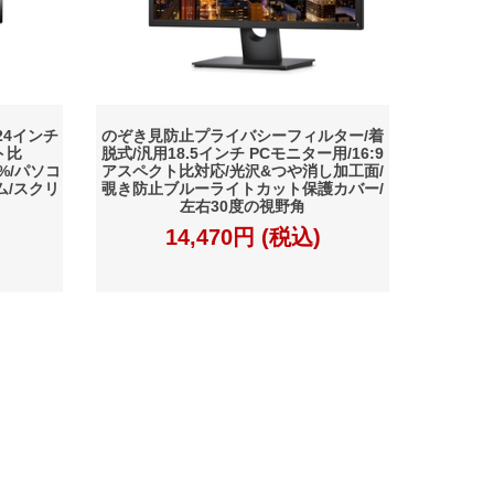
24インチ
のぞき見防止プライバシーフィルター/着
ト比
脱式/汎用18.5インチ PCモニター用/16:9
0%/パソコ
アスペクト比対応/光沢&つや消し加工面/
ム/スクリ
覗き防止ブルーライトカット保護カバー/
左右30度の視野角
14,470円 (税込)
特定商取引法に基づく表記