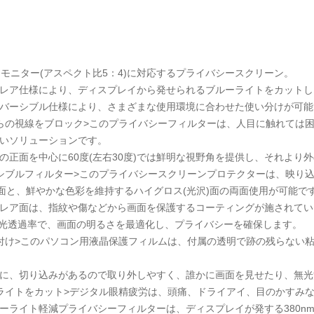
チモニター(アスペクト比5：4)に対応するプライバシースクリーン。
レア仕様により、ディスプレイから発せられるブルーライトをカットし
バーシブル仕様により、さまざまな使用環境に合わせた使い分けが可能
らの視線をブロック>このプライバシーフィルターは、人目に触れては
いソリューションです。
の正面を中心に60度(左右30度)では鮮明な視野角を提供し、それより
シブルフィルター>このプライバシースクリーンプロテクターは、映り
)面と、鮮やかな色彩を維持するハイグロス(光沢)面の両面使用が可能で
レア面は、指紋や傷などから画面を保護するコーティングが施されてい
%の光透過率で、画面の明るさを最適化し、プライバシーを確保します。
付け>このパソコン用液晶保護フィルムは、付属の透明で跡の残らない
に、切り込みがあるので取り外しやすく、誰かに画面を見せたり、無光
ライトをカット>デジタル眼精疲労は、頭痛、ドライアイ、目のかすみ
ーライト軽減プライバシーフィルターは、ディスプレイが発する380nm