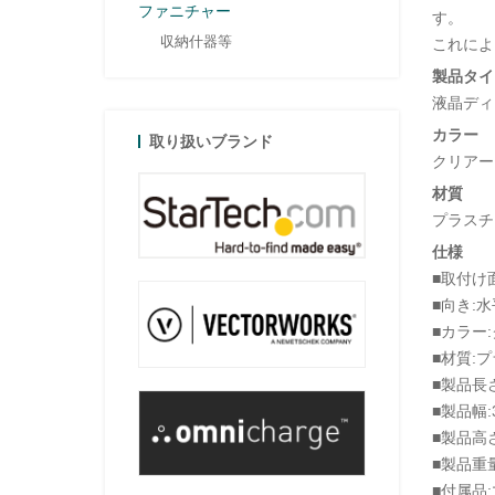
ファニチャー
す。
収納什器等
これによ
製品タイ
液晶ディ
カラー
取り扱いブランド
クリアー
材質
プラスチ
仕様
■取付け
■向き:水
■カラー
■材質:
■製品長さ
■製品幅:3
■製品高さ
■製品重量
■付属品