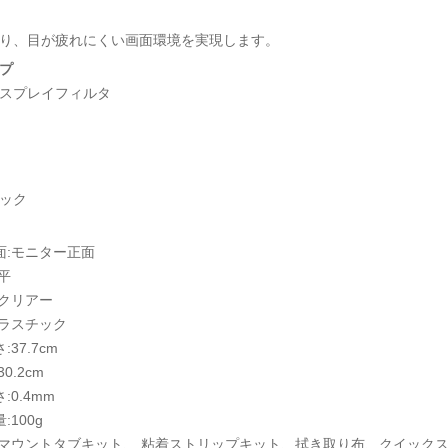
り、目が疲れにくい画面環境を実現します。
プ
スプレイフィルタ
ック
面:モニター正面
平
:クリアー
プラスチック
:37.7cm
0.2cm
:0.4mm
:100g
:マウントタブキット、 粘着ストリップキット、拭き取り布、クイック