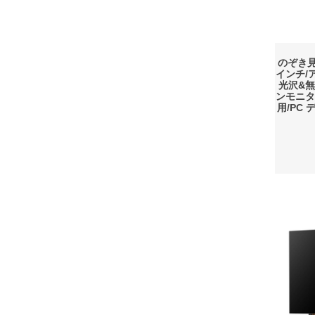
のぞき見
インチ/ア
光沢&無
ンモニタ
用/PC