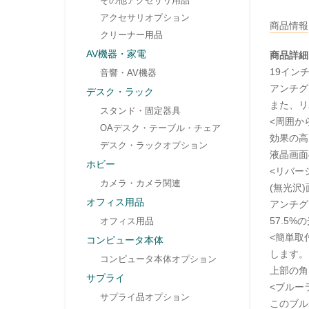
その他アクセサリ用品
アクセサリオプション
商品情報
クリーナー用品
AV機器・家電
商品詳細
19イン
音響・AV機器
アンチグ
デスク・ラック
また、リ
スタンド・固定器具
<周囲か
OAデスク・テーブル・チェア
効果の高
デスク・ラックオプション
液晶画面
ホビー
<リバー
カメラ・カメラ関連
(無光沢
オフィス用品
アンチグ
57.5
オフィス用品
<簡単取
コンピュータ本体
します。
コンピュータ本体オプション
上部の角
サプライ
<ブルー
サプライ品オプション
このブル