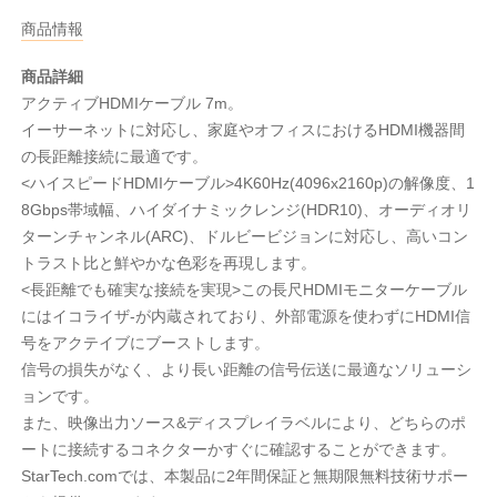
商品情報
商品詳細
アクティブHDMIケーブル 7m。
イーサーネットに対応し、家庭やオフィスにおけるHDMI機器間
の長距離接続に最適です。
<ハイスピードHDMIケーブル>4K60Hz(4096x2160p)の解像度、1
8Gbps帯域幅、ハイダイナミックレンジ(HDR10)、オーディオリ
ターンチャンネル(ARC)、ドルビービジョンに対応し、高いコン
トラスト比と鮮やかな色彩を再現します。
<長距離でも確実な接続を実現>この長尺HDMIモニターケーブル
にはイコライザ-が内蔵されており、外部電源を使わずにHDMI信
号をアクテイブにブーストします。
信号の損失がなく、より長い距離の信号伝送に最適なソリューシ
ョンです。
また、映像出力ソース&ディスプレイラベルにより、どちらのポ
ートに接続するコネクターかすぐに確認することができます。
StarTech.comでは、本製品に2年間保証と無期限無料技術サポー