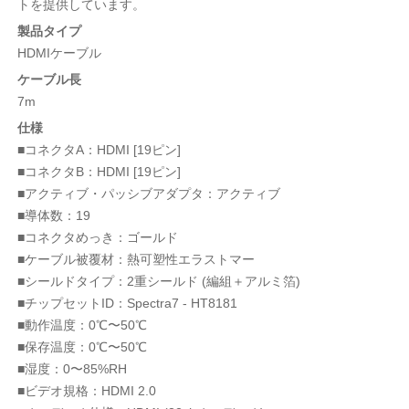
トを提供しています。
製品タイプ
HDMIケーブル
ケーブル長
7m
仕様
■コネクタA：HDMI [19ピン]
■コネクタB：HDMI [19ピン]
■アクティブ・パッシブアダプタ：アクティブ
■導体数：19
■コネクタめっき：ゴールド
■ケーブル被覆材：熱可塑性エラストマー
■シールドタイプ：2重シールド (編組＋アルミ箔)
■チップセットID：Spectra7 - HT8181
■動作温度：0℃〜50℃
■保存温度：0℃〜50℃
■湿度：0〜85%RH
■ビデオ規格：HDMI 2.0