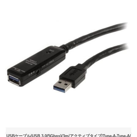
USBケーブル/USB 3.0(5Gbps)/3m/アクティブタイプ/Type-A-Type-A/