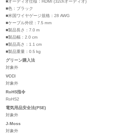
■オーディオ仕様：HDMI (32chオーディオ)
■色：ブラック
■米国ワイヤゲージ規格：28 AWG
■ケーブル外径：7.5 mm
■製品長さ：7.0 m
■製品幅：2.0 cm
■製品高さ：1.1 cm
■製品重量：0.5 kg
グリーン購入法
対象外
VCCI
対象外
RoHS指令
RoHS2
電気用品安全法(PSE)
対象外
J-Moss
対象外