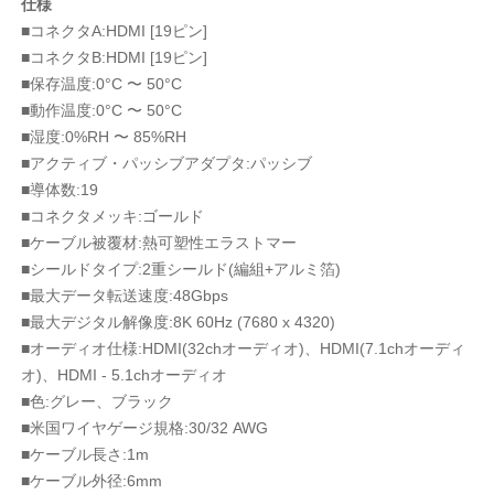
仕様
■コネクタA:HDMI [19ピン]
■コネクタB:HDMI [19ピン]
■保存温度:0°C 〜 50°C
■動作温度:0°C 〜 50°C
■湿度:0%RH 〜 85%RH
■アクティブ・パッシブアダプタ:パッシブ
■導体数:19
■コネクタメッキ:ゴールド
■ケーブル被覆材:熱可塑性エラストマー
■シールドタイプ:2重シールド(編組+アルミ箔)
■最大データ転送速度:48Gbps
■最大デジタル解像度:8K 60Hz (7680 x 4320)
■オーディオ仕様:HDMI(32chオーディオ)、HDMI(7.1chオーディ
オ)、HDMI - 5.1chオーディオ
■色:グレー、ブラック
■米国ワイヤゲージ規格:30/32 AWG
■ケーブル長さ:1m
■ケーブル外径:6mm