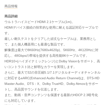
商品情報
商品詳細
ウルトラハイスピードHDMI 2.1ケーブル(1m)。
HDMIデバイス接続の恒常的な使用に耐える認証対応ケーブルで
す。
厳しい耐久テストをクリアした頑丈なケーブルは、業務用とし
て、また個人機器用にも最適な製品です。
解像度は最大で8K60Hz(7680x4620p)、5K60Hz、4K120Hzに対
応し、48Gbpsの帯域を提供する高性能8Kケーブルです。
HDR10+(ハイダイナミックレンジ)とDolby Visionをサポート、高
いコントラスト比と鮮明なカラーを実現します。
さらに、最大で32の非圧縮5.1/7.1デジタルオーディオチャンネル
に対応するeARC(Enhanced Audio Return Channel)は、DTS-HD
Master Audio、DTS：X、Dolby TrueHD、Dolby Atmosをサポー
トし、高品質サウンドを伝送します。
また、動画・音声コンテンツを保護する最新のHDCP 2.3暗号化
にも対応しています。