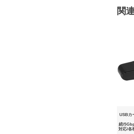
関
USBカー
続/5Gb
対応/各