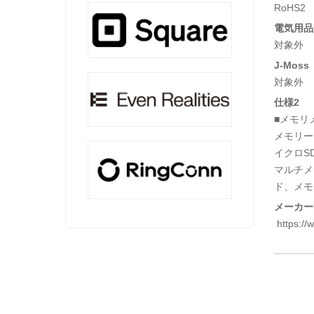
RoHS2
電気用品安
対象外
J-Moss
対象外
仕様2
■メモリメ
メモリース
イクロSD
マルチメ
ド、メモ
メーカー
https://