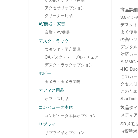
その他アクセサリ用品
アクセサリオプション
商品詳細
クリーナー用品
3.5イ
AV機器・家電
デスクト
よく使用
音響・AV機器
の高いソ
デスク・ラック
デジタル
スタンド・固定器具
対応カード
OAデスク・テーブル・チェア
S-MMC/
デスク・ラックオプション
-HG D
ホビー
このカー
カメラ・カメラ関連
クセスは
オフィス用品
このため
Star
オフィス用品
コンピュータ本体
製品タイ
メディア
コンピュータ本体オプション
SDメモ
サプライ
○(標準対
サプライ品オプション