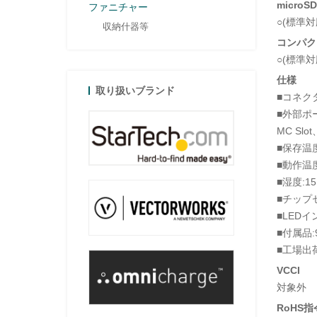
micro
ファニチャー
○(標準対
収納什器等
コンパク
○(標準対
仕様
取り扱いブランド
■コネクタタイ
■外部ポート:C
MC Slot、
■保存温度:-
■動作温度:0
■湿度:15
■チップセッ
■LEDイ
■付属品
■工場出荷
VCCI
対象外
RoHS指