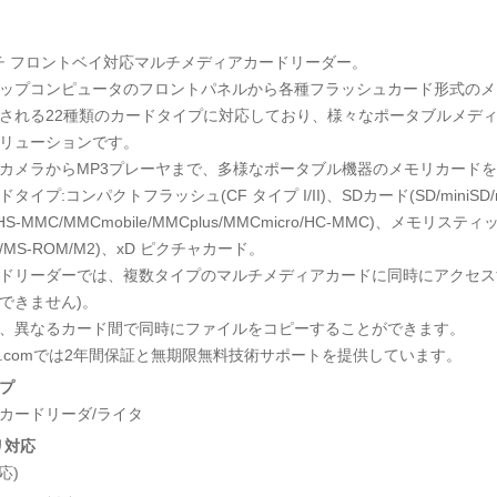
ンチ フロントベイ対応マルチメディアカードリーダー。
ップコンピュータのフロントパネルから各種フラッシュカード形式のメ
される22種類のカードタイプに対応しており、様々なポータブルメデ
リューションです。
カメラからMP3プレーヤまで、多様なポータブル機器のメモリカード
タイプ:コンパクトフラッシュ(CF タイプ I/II)、SDカード(SD/miniSD/m
HS-MMC/MMCmobile/MMCplus/MMCmicro/HC-MMC)、メモリスティック(
uo/MS-ROM/M2)、xD ピクチャカード。
ドリーダーでは、複数タイプのマルチメディアカードに同時にアクセス
できません)。
、異なるカード間で同時にファイルをコピーすることができます。
Tech.comでは2年間保証と無期限無料技術サポートを提供しています。
プ
カードリーダ/ライタ
リ対応
応)