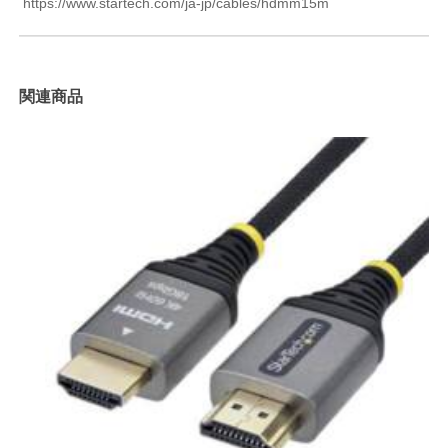
https://www.startech.com/ja-jp/cables/hdmm15m
関連商品