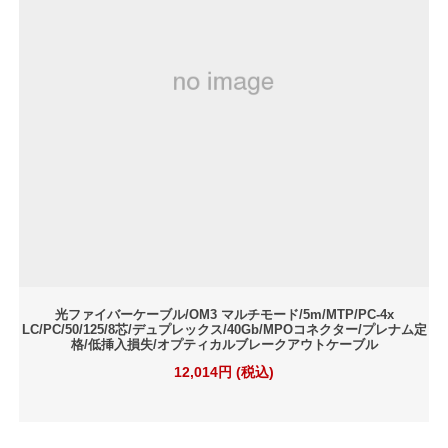
光ファイバーケーブル/OM3 マルチモード/5m/MTP/PC-4x
LC/PC/50/125/8芯/デュプレックス/40Gb/MPOコネクター/プレナム定
格/低挿入損失/オプティカルブレークアウトケーブル
12,014円 (税込)