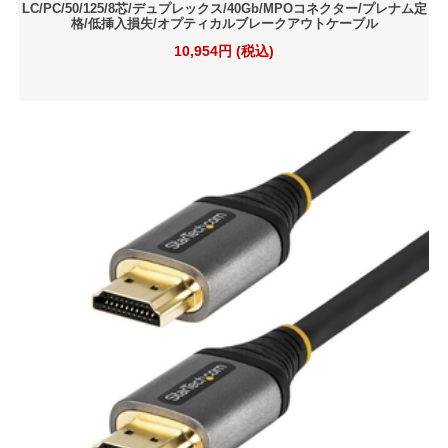
LC/PC/50/125/8芯/デュプレックス/40Gb/MPOコネクター/プレナム定
格/低挿入損失/オプティカルブレークアウトケーブル
10,954円 (税込)