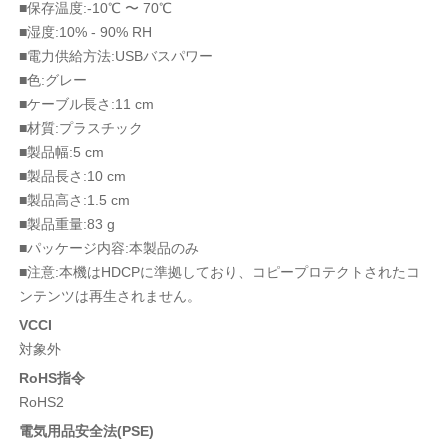
■保存温度:-10℃ 〜 70℃
■湿度:10% - 90% RH
■電力供給方法:USBバスパワー
■色:グレー
■ケーブル長さ:11 cm
■材質:プラスチック
■製品幅:5 cm
■製品長さ:10 cm
■製品高さ:1.5 cm
■製品重量:83 g
■パッケージ内容:本製品のみ
■注意:本機はHDCPに準拠しており、コピープロテクトされたコ
ンテンツは再生されません。
VCCI
対象外
RoHS指令
RoHS2
電気用品安全法(PSE)