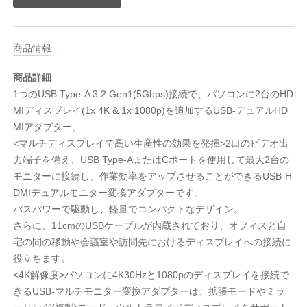
商品情報
商品詳細
1つのUSB Type-A 3.2 Gen1(5Gbps)接続で、パソコンに2台のHD
MIディスプレイ(1x 4K & 1x 1080p)を追加するUSB-デュアルHD
MIアダプター。
<マルチディスプレイで高い生産性の効果を発揮>2口のビデオ出
力端子を備え、USB Type-AまたはCポートを使用して最大2台の
モニターに接続し、作業効率をアップさせることができるUSB-H
DMIデュアルモニター変換アダプターです。
バスパワーで駆動し、軽量でコンパクトなデザイン。
さらに、11cmのUSBケーブルが内蔵されており、オフィスと自
宅の間の移動や会議室や訪問先におけるディスプレイへの接続に
役立ちます。
<4K解像度>パソコンに4K30Hzと1080pのディスプレイを接続で
きるUSB-マルチモニター変換アダプターは、拡張モードやミラ