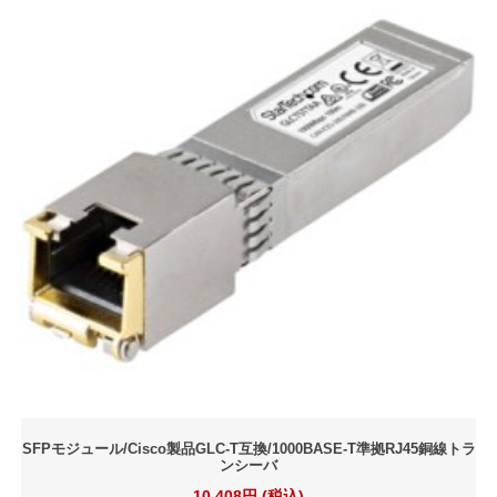
SFPモジュール/Cisco製品GLC-T互換/1000BASE-T準拠RJ45銅線トラ
ンシーバ
10,408円 (税込)