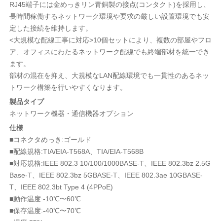
RJ45端子には金めっきリン青銅製の接点(コンタクト)を採用し、
長時間稼働するネットワーク環境や要求の厳しい設置環境でも安
定した接続を維持します。
<大規模な配線工事に対応>10個セットにより、複数の部屋やフロ
ア、オフィスにわたるネットワーク配線でも終端部材を統一でき
ます。
部材の混在を抑え、大規模なLAN配線環境でも一貫性のあるネッ
トワーク構築を行いやすくなります。
製品タイプ
ネットワーク機器・通信機器オプション
仕様
■コネクタめっき:ゴールド
■配線規格:TIA/EIA-T568A、TIA/EIA-T568B
■対応規格:IEEE 802.3 10/100/1000BASE-T、IEEE 802.3bz 2.5G
Base-T、IEEE 802.3bz 5GBASE-T、IEEE 802.3ae 10GBASE-
T、IEEE 802.3bt Type 4 (4PPoE)
■動作温度:-10℃〜60℃
■保存温度:-40℃〜70℃