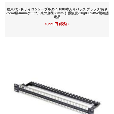
結束バンド/ナイロンケーブルタイ/1000本入りパック/ブラック/長さ
25cm/幅4mm/ケーブル束の直径68mm/引張強度22kg/UL94V-2規格認
定品
9,559円 (税込)