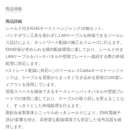
商品情報
商品詳細
シールド付きRJ45キーストーンジャック10個セット。
パンチダウン工具を使わずにLANケーブルを終端できるツールレ
ス設計により、ネットワーク配線の施工をスムーズに行えます。
EMI対策が求められる構内配線環境に適しており、シールド付き
LANケーブルをパッチパネルや壁面プレートへ接続する際の終端
処理に対応します。
<ストレート配線に対応>このツールレスCat6aキーストーンジャ
ックは、ケーブルを背面からまっすぐ引き込める形状の180度レ
イアウトを採用しています。
背面スペースを確保できるキーストーンパッチパネルや壁面プレ
ートでの使用に適しており、ケーブルの取り回しを変えることな
く、すっきりとした終端処理を行えます。
亜鉛合金製筐体とニッケルめっきシールドにより、EMI(電磁干
渉)の影響を抑え、高密度な配線環境でも安定した信号品質を維
持します。