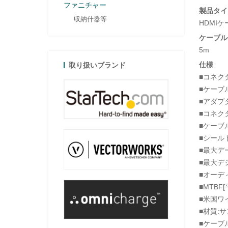
ファニチャー
製品タイ
収納什器等
HDMI
ケーブル
5m
仕様
取り扱いブランド
■コネクタ:
■ケーブ
■アダプ
■コネク
■ケーブ
■シール
■最大デー
■最大デジタ
■オーディ
■MTB
■米国ワイ
■材質:サ
■ケーブル