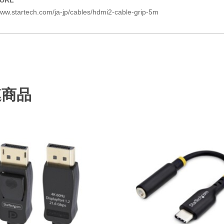
www.startech.com/ja-jp/cables/hdmi2-cable-grip-5m
連商品