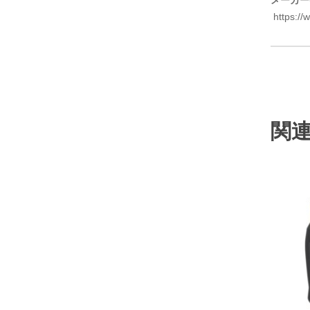
https://
関