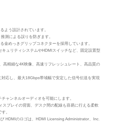
するよう設計されています。
き、推測による誤りを防ぎます。
止する金めっきグリップコネクターを採用しています。
セキュリティシステムやHDMIスイッチなど、固定設置型
て、高精細な4K映像、高速リフレッシュレート、高品質の
40Hzに対応し、最大18Gbps帯域幅で安定した信号伝送を実現
ふれるマルチチャンネルオーディオを可能にします。
ディスプレイの背面、デスク間の配線も容易に行える柔軟
です。
 HDMIのロゴは、HDMI Licensing Administrator、Inc.