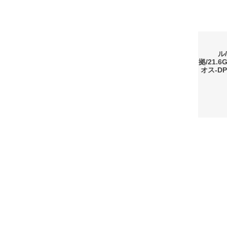
ル/
拠/21.
オス-D
会社概要
利用規