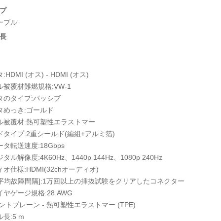
プ
ケーブル
長
HDMI (オス) - HDMI (オス)
ル被覆材難燃規格:VW-1
タのタイプ:パッシブ
タめっき:ゴールド
ル被覆材:熱可塑性エラストマー
ドタイプ:2重シールド(編組+アルミ箔)
タ転送速度:18Gbps
ル解像度:4K60Hz、1440p 144Hz、1080p 240Hz
オ仕様:HDMI(32chオーディオ)
F[平均故障間隔]:1万回以上の挿抜試験をクリアしたコネクター
ヤゲージ規格:28 AWG
ントプレーン - 熱可塑性エラストマー (TPE)
長:5 m