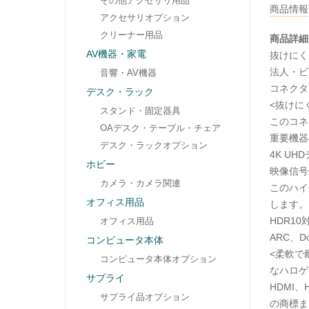
その他アクセサリ用品
商品情報
アクセサリオプション
クリーナー用品
商品詳細
AV機器・家電
抜けにくい
法人・ビ
音響・AV機器
コネクタ
デスク・ラック
<抜けに
スタンド・固定器具
このコネ
OAデスク・テーブル・チェア
重要機器
デスク・ラックオプション
4K U
ホビー
映像信号
カメラ・カメラ関連
このハイス
オフィス用品
します。
HDR1
オフィス用品
ARC、D
コンピュータ本体
<柔軟で
コンピュータ本体オプション
なハロゲ
サプライ
HDMI、HD
サプライ品オプション
の商標ま