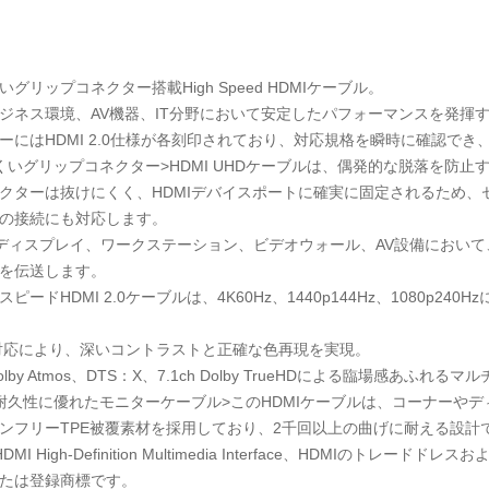
グリップコネクター搭載High Speed HDMIケーブル。
ジネス環境、AV機器、IT分野において安定したパフォーマンスを発揮
ーにはHDMI 2.0仕様が各刻印されており、対応規格を瞬時に確認で
くいグリップコネクター>HDMI UHDケーブルは、偶発的な脱落を防
クターは抜けにくく、HDMIデバイスポートに確実に固定されるため、
の接続にも対応します。
HDディスプレイ、ワークステーション、ビデオウォール、AV設備におい
を伝送します。
ピードHDMI 2.0ケーブルは、4K60Hz、1440p144Hz、1080p2
0対応により、深いコントラストと正確な色再現を実現。
olby Atmos、DTS：X、7.1ch Dolby TrueHDによる臨場感あ
耐久性に優れたモニターケーブル>このHDMIケーブルは、コーナーや
ンフリーTPE被覆素材を採用しており、2千回以上の曲げに耐える設計
MI High-Definition Multimedia Interface、HDMIのトレードドレスおよび
たは登録商標です。