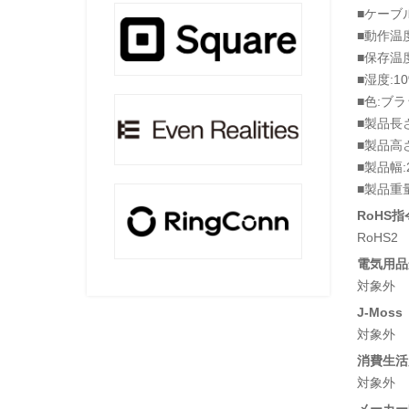
■ケーブル
■動作温度
■保存温度
■湿度:1
■色:ブ
■製品長さ
■製品高さ
■製品幅:
■製品重量:
RoHS指
RoHS2
電気用品安
対象外
J-Moss
対象外
消費生活
対象外
メーカー