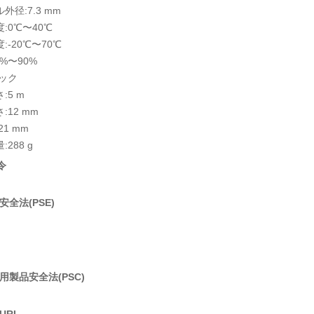
外径:7.3 mm
:0℃〜40℃
:-20℃〜70℃
0%〜90%
ラック
:5 m
:12 mm
21 mm
288 g
令
全法(PSE)
用製品安全法(PSC)
URL