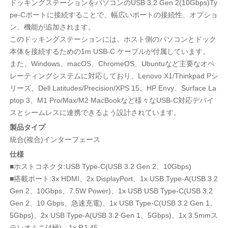
ドッキングステーションをパソコンのUSB 3.2 Gen 2(10Gbps)Ty
pe-Cポートに接続することで、幅広いポートの接続性、オプショ
ン、機能が追加されます。
このドッキングステーションには、ホスト側のパソコンとドック
本体を接続するための1m USB-C ケーブルが付属しています。
また、Windows、macOS、ChromeOS、Ubuntuなど主要なオペ
レーティングシステムに対応しており、Lenovo X1/Thinkpad Pシ
リーズ、Dell Latitudes/Precision/XPS 15、HP Envy、Surface La
ptop 3、M1 Pro/Max/M2 MacBookなど様々なUSB-C対応デバイ
スとシームレスに連携できるよう設計されています。
製品タイプ
統合(複合)インターフェース
仕様
■ホストコネクタ:USB Type-C(USB 3.2 Gen 2、10Gbps)
■搭載ポート:3x HDMI、2x DisplayPort、1x USB Type-A(USB 3.2
Gen 2、10Gbps、7.5W Power)、1x USB USB Type-C(USB 3.2
Gen 2、10 Gbps、急速充電)、1x USB Type-C(USB 3.2 Gen 1、
5Gbps)、2x USB Type-A(USB 3.2 Gen 1、5Gbps)、1x 3.5mmス
テレオミニ(4極)、1x RJ-45