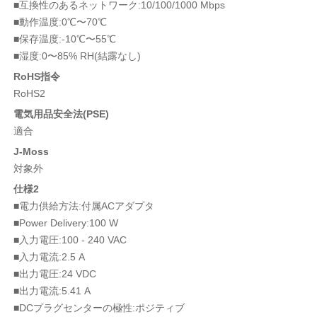
■互換性のあるネットワーク:10/100/1000 Mbps
■動作温度:0℃〜70℃
■保存温度:-10℃〜55℃
■湿度:0〜85% RH(結露なし)
RoHS指令
RoHS2
電気用品安全法(PSE)
適合
J-Moss
対象外
仕様2
■電力供給方法:付属ACアダプタ
■Power Delivery:100 W
■入力電圧:100 - 240 VAC
■入力電流:2.5 A
■出力電圧:24 VDC
■出力電流:5.41 A
■DCプラグセンターの極性:ポジティブ