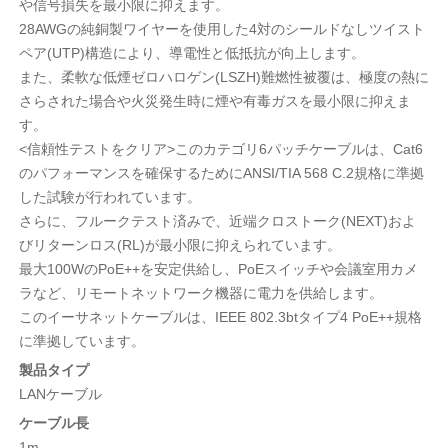
や信号損失を最小限に抑えます。
28AWGの純銅製ワイヤーを使用した4対のシールドなしツイスト
ペア(UTP)構造により、導電性と低抵抗が向上します。
また、柔軟な低煙ゼロハロゲン(LSZH)難燃性被覆は、極度の熱に
さらされた場合や火災発生時に煙や有毒ガスを最小限に抑えま
す。
<信頼性テストをクリア>このカテゴリ6パッチケーブルは、Cat6
のパフォーマンスを確保するためにANSI/TIA 568 C.2規格に準拠
した試験が行われています。
さらに、フルークテスト済みで、近端クロストーク(NEXT)およ
びリターンロス(RL)が最小限に抑えられています。
最大100WのPoE++を安定供給し、PoEスイッチや会議室用カメ
ラなど、リモートネットワーク機器に電力を供給します。
このイーサネットケーブルは、IEEE 802.3btタイプ4 PoE++規格
に準拠しています。
製品タイプ
LANケーブル
ケーブル長
1m