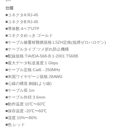
仕様
■コネクタA:RJ-45
■コネクタB:RJ-45
■導体数:4ペアUTP
■コネクタめっき:ゴールド
■ケーブル被覆材難燃規格:LSZH定格(低煙ゼロハロゲン)
■ケーブルタイプ:ツメ折れ防止機構
■配線規格:TIA/EIA-568-B.1-2001 T568B
■最大データ転送速度:1 Gbps
■ケーブル定格:Cat6 - 250MHz
■米国ワイヤゲージ規格:28AWG
■心線の構造:銅線(より線)
■ケーブル長:1m
■ケーブル外径:3.6mm
■動作温度:10℃〜60℃
■保存温度:-20℃〜60℃
■湿度:10%〜80%
■色:レッド