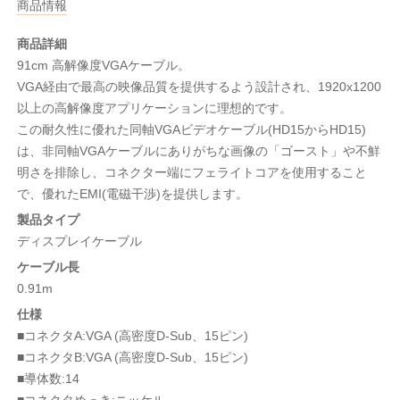
商品情報
商品詳細
91cm 高解像度VGAケーブル。
VGA経由で最高の映像品質を提供するよう設計され、1920x1200
以上の高解像度アプリケーションに理想的です。
この耐久性に優れた同軸VGAビデオケーブル(HD15からHD15)
は、非同軸VGAケーブルにありがちな画像の「ゴースト」や不鮮
明さを排除し、コネクター端にフェライトコアを使用すること
で、優れたEMI(電磁干渉)を提供します。
製品タイプ
ディスプレイケーブル
ケーブル長
0.91m
仕様
■コネクタA:VGA (高密度D-Sub、15ピン)
■コネクタB:VGA (高密度D-Sub、15ピン)
■導体数:14