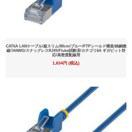
CAT6A LANケーブル/超スリム/80cm/ブルー/FTPシールド構造/純銅撚
線/34AWG/スナッグレスRJ45/Fluke試験済/カテゴリ6A ギガビット対
応/高密度配線用
1,834円 (税込)