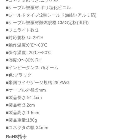
■コネクタめっき:ニッケル
■ケーブル被覆材:ポリ塩化ビニル
■シールドタイプ:2重シールド(編組+アルミ箔)
■ケーブル被覆材難燃規格:CMG定格(汎用)
■フェライト数:1
■対応規格:UL2919
■動作温度:0℃〜60℃
■保存温度:-20℃〜80℃
■湿度:0〜80% RH
■インピーダンス:75オーム
■色:ブラック
■米国ワイヤゲージ規格:28 AWG
■ケーブル外径:9mm
■製品長さ:91.4cm
■製品幅:3.2cm
■製品高さ:1.5cm
■製品重量:180g
■コネクタの幅:34mm
RoHS指令