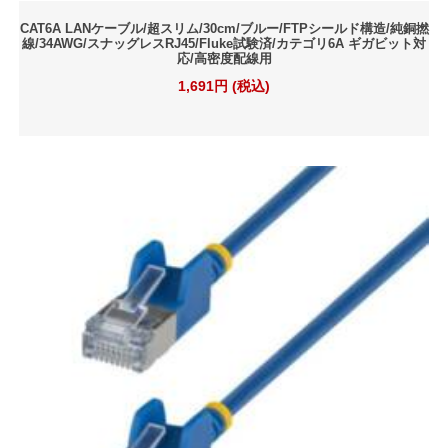
CAT6A LANケーブル/超スリム/30cm/ブルー/FTPシールド構造/純銅撚
線/34AWG/スナッグレスRJ45/Fluke試験済/カテゴリ6A ギガビット対
応/高密度配線用
1,691円 (税込)