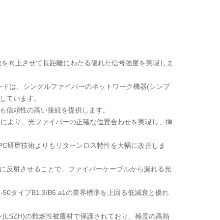
ル分離を向上させて長距離にわたる優れた信号強度を実現しま
チコードは、シングルファイバーのネットワーク機器(シンプ
適しています。
ても信頼性の高い接続を提供します。
ルにより、光ファイバーの正確な位置合わせを実現し、挿
のPC研磨技術よりもリターンロス特性を大幅に改善しま
に反射させることで、ファイバーケーブルから漏れる光
3-2-50タイプB1.3/B6.a1の業界標準を上回る低減衰と優れ
ン(LSZH)の難燃性被覆材で保護されており、極度の高熱