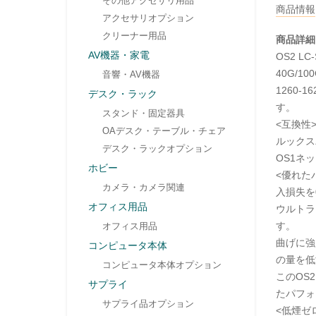
その他アクセサリ用品
商品情報
アクセサリオプション
クリーナー用品
商品詳細
AV機器・家電
OS2 
40G/
音響・AV機器
1260
デスク・ラック
す。
スタンド・固定器具
<互換性
OAデスク・テーブル・チェア
ルックス
デスク・ラックオプション
OS1ネ
ホビー
<優れた
カメラ・カメラ関連
入損失を
オフィス用品
ウルトラ
す。
オフィス用品
曲げに強
コンピュータ本体
の量を低
コンピュータ本体オプション
このOS2
サプライ
たパフォ
サプライ品オプション
<低煙ゼ