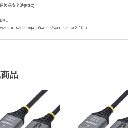
用製品安全法(PSC)
URL
www.startech.com/ja-jp/cables/spsmlcsc-os2-10m
連商品