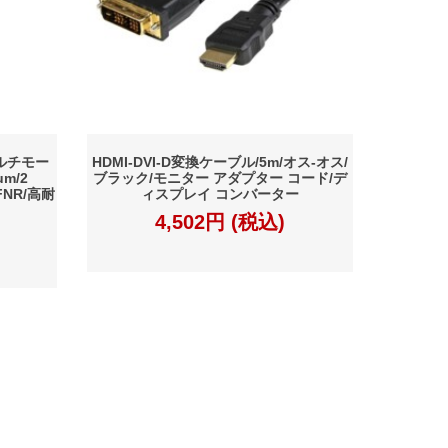
ルチモー
HDMI-DVI-D変換ケーブル/5m/オス-オス/
um/2
ブラック/モニター アダプター コード/デ
OFNR/高耐
ィスプレイ コンバーター
4,502円 (税込)
特定商取引法に基づく表記