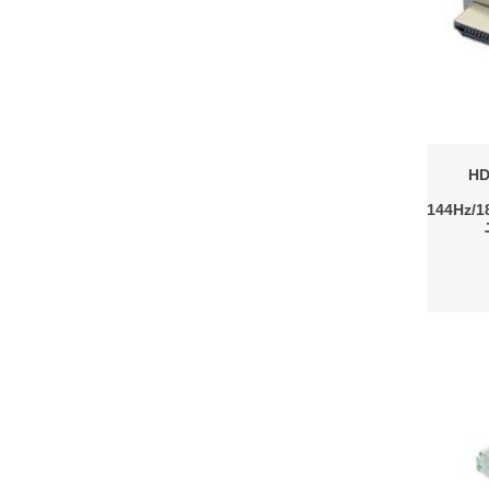
H
144Hz/