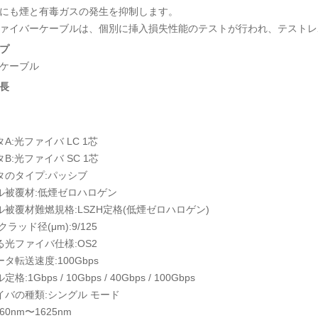
にも煙と有毒ガスの発生を抑制します。
ファイバーケーブルは、個別に挿入損失性能のテストが行われ、テスト
プ
ケーブル
長
A:光ファイバ LC 1芯
B:光ファイバ SC 1芯
タのタイプ:パッシブ
ル被覆材:低煙ゼロハロゲン
ル被覆材難燃規格:LSZH定格(低煙ゼロハロゲン)
クラッド径(μm):9/125
る光ファイバ仕様:OS2
タ転送速度:100Gbps
:1Gbps / 10Gbps / 40Gbps / 100Gbps
イバの種類:シングル モード
60nm〜1625nm