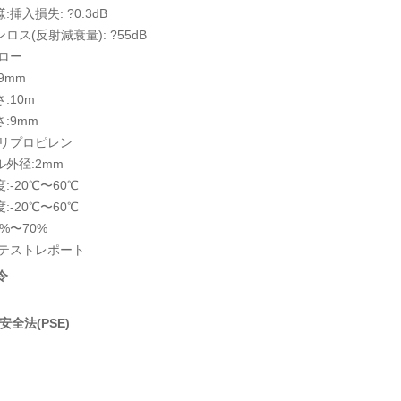
:挿入損失: ?0.3dB
ロス(反射減衰量): ?55dB
エロー
9mm
:10m
:9mm
ポリプロピレン
ル外径:2mm
:-20℃〜60℃
:-20℃〜60℃
0%〜70%
:テストレポート
令
全法(PSE)