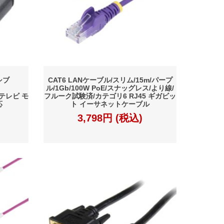
シブ
CAT6 LANケーブル/スリム/15m/パープ
p
ル/1Gb/100W PoE/スナッグレス/より線/
I/テレビ モ
フルーク試験済/カテゴリ6 RJ45 ギガビッ
応
ト イーサネットケーブル
3,798円 (税込)