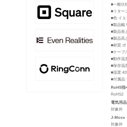
■一般仕様
■リターン
■色:イ
■製品幅:
■製品長さ
■製品高さ
■材質:
■ケーブ
■動作温度
■保存温度
■湿度:4
■付属品
RoHS指
RoHS2
電気用品安
対象外
J-Moss
対象外