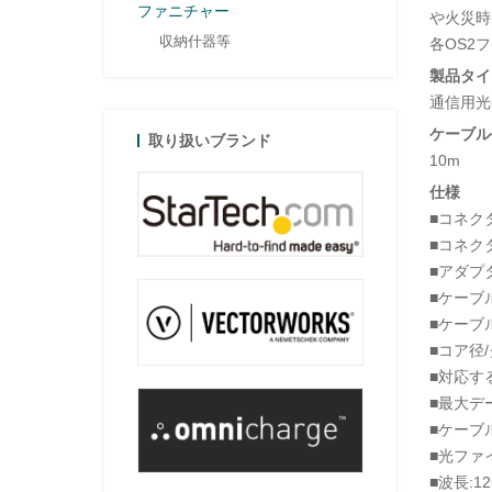
ファニチャー
や火災時
収納什器等
各OS2
製品タイ
通信用光
ケーブル
取り扱いブランド
10m
仕様
■コネクタ
■コネクタ
■アダプ
■ケーブ
■ケーブ
■コア径/
■対応す
■最大デー
■ケーブル定格
■光ファ
■波長:12