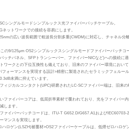
LC-SCシングルモードシンプルックス光ファイバーパッチケーブル。
100Gネットワークでの接続を容易にします。
-1625nmの広い波長範囲で粗波長分割多重(CWDM)に対応し、チャネ
>この9/125μm OS2シンプルックスシングルモードファイバーパッ
パッチパネル、SFPトランシーバー、ファイバーNICなど)への接続に
ットワークとの下位互換性も備えており、旧来のファイバー環境におい
パフォーマンスを実現する設計>精密に製造されたセラミックフェルー
0.3dB未満に抑えています。
フィジカルコンタクト(UPC)研磨されたLC-SCファイバー端は、旧来
いファイバーコアは、低屈折率素材で覆われており、光をファイバー内
減します。
ファイバーパッチコードは、ITU-T G652.D/G657.A1およびIEC6070
ーマンスを実現します。
ロハロゲン(LSZH)被覆材>OS2ファイバーケーブルは、低煙ゼロハロゲ