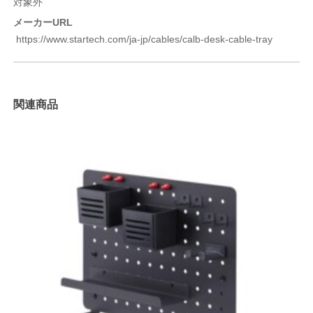
対象外
メーカーURL
https://www.startech.com/ja-jp/cables/calb-desk-cable-tray
関連商品