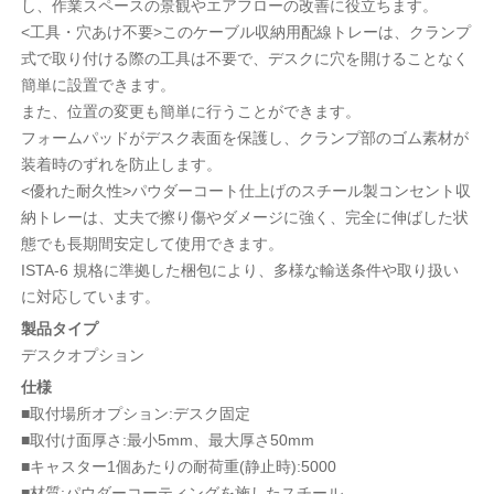
し、作業スペースの景観やエアフローの改善に役立ちます。
<工具・穴あけ不要>このケーブル収納用配線トレーは、クランプ
式で取り付ける際の工具は不要で、デスクに穴を開けることなく
簡単に設置できます。
また、位置の変更も簡単に行うことができます。
フォームパッドがデスク表面を保護し、クランプ部のゴム素材が
装着時のずれを防止します。
<優れた耐久性>パウダーコート仕上げのスチール製コンセント収
納トレーは、丈夫で擦り傷やダメージに強く、完全に伸ばした状
態でも長期間安定して使用できます。
ISTA-6 規格に準拠した梱包により、多様な輸送条件や取り扱い
に対応しています。
製品タイプ
デスクオプション
仕様
■取付場所オプション:デスク固定
■取付け面厚さ:最小5mm、最大厚さ50mm
■キャスター1個あたりの耐荷重(静止時):5000
■材質:パウダーコーティングを施したスチール