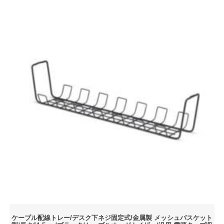
ケーブル配線トレー/デスク下ネジ固定式/金属製 メッシュバスケット