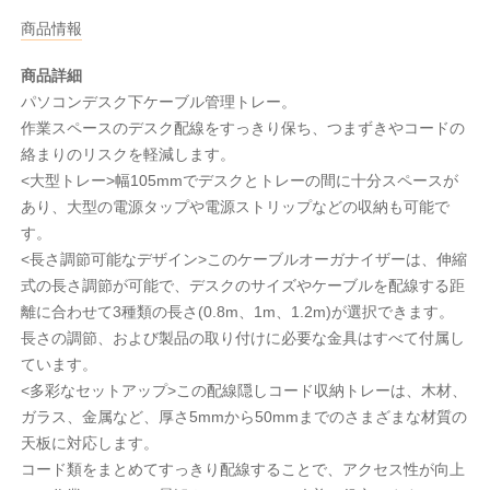
商品情報
商品詳細
パソコンデスク下ケーブル管理トレー。
作業スペースのデスク配線をすっきり保ち、つまずきやコードの
絡まりのリスクを軽減します。
<大型トレー>幅105mmでデスクとトレーの間に十分スペースが
あり、大型の電源タップや電源ストリップなどの収納も可能で
す。
<長さ調節可能なデザイン>このケーブルオーガナイザーは、伸縮
式の長さ調節が可能で、デスクのサイズやケーブルを配線する距
離に合わせて3種類の長さ(0.8m、1m、1.2m)が選択できます。
長さの調節、および製品の取り付けに必要な金具はすべて付属し
ています。
<多彩なセットアップ>この配線隠しコード収納トレーは、木材、
ガラス、金属など、厚さ5mmから50mmまでのさまざまな材質の
天板に対応します。
コード類をまとめてすっきり配線することで、アクセス性が向上