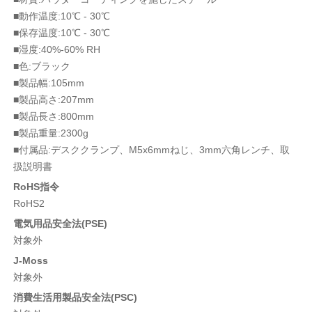
■動作温度:10℃ - 30℃
■保存温度:10℃ - 30℃
■湿度:40%-60% RH
■色:ブラック
■製品幅:105mm
■製品高さ:207mm
■製品長さ:800mm
■製品重量:2300g
■付属品:デスククランプ、M5x6mmねじ、3mm六角レンチ、取
扱説明書
RoHS指令
RoHS2
電気用品安全法(PSE)
対象外
J-Moss
対象外
消費生活用製品安全法(PSC)