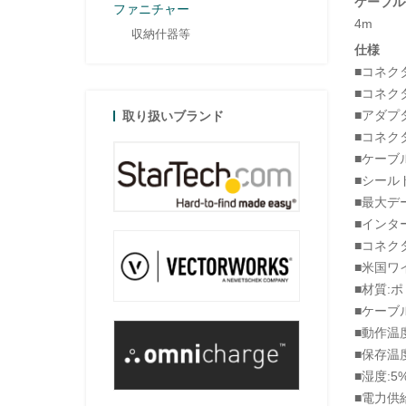
ケーブル
ファニチャー
4m
収納什器等
仕様
■コネクタA
■コネクタB
■アダプ
取り扱いブランド
■コネク
■ケーブ
■シール
■最大デー
■インター
■コネク
■米国ワイ
■材質:
■ケーブ
■動作温度:
■保存温度:
■湿度:5
■電力供