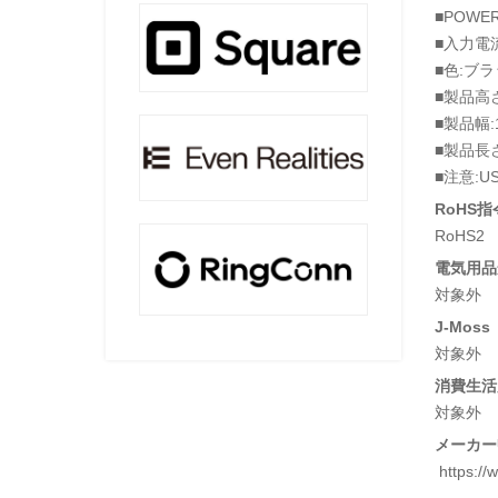
■POWER
■入力電流
■色:ブ
■製品高さ
■製品幅:
■製品長さ
■注意:U
RoHS指
RoHS2
電気用品安
対象外
J-Moss
対象外
消費生活
対象外
メーカー
https://