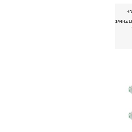
H
144Hz/