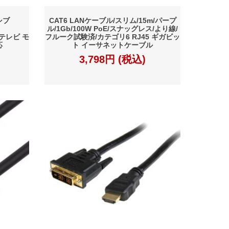
シブ
CAT6 LANケーブル/スリム/15m/パープ
p
ル/1Gb/100W PoE/スナッグレス/より線/
I/テレビ モ
フルーク試験済/カテゴリ6 RJ45 ギガビッ
応
ト イーサネットケーブル
3,798円 (税込)