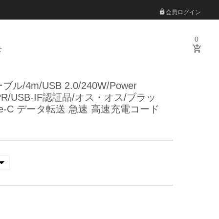
会員ログイン
0
せ
ル/4m/USB 2.0/240W/Power
.1 EPR/USB-IF認証品/オス・オス/ブラッ
ype-C データ転送 急速 高速充電コード