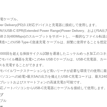
C充電ケーブル。
ower Delivery(PD)3.1対応デバイスと充電器に接続して使用します。
のUSB-C EPR(Extended Power Range)Power Delivery、
SB 2.0(480Mbps)のスループットをサポートし、一般的なファイル転
構造>このUSB Type-C急速充電 ケーブルは、頻繁に使用することを
0000回を超える挿抜サイクル試験を通過したニッケルめっき加工のコ
でモバイル機器を充電>この4m USB Cケーブルは、USB-C充電器、
スを充電することができます。
モバイルワークステーションなど長いリーチが必要な環境での使用に最
ソコンへの給電>最大5Aの出力を備えたUSB-C充電コードは、最大240WのP
ブレットおよびスマートフォンの高速充電が可能です。
C対応ノートパソコンからUSB-C充電器にケーブルを接続して使用します
プ
ーブル