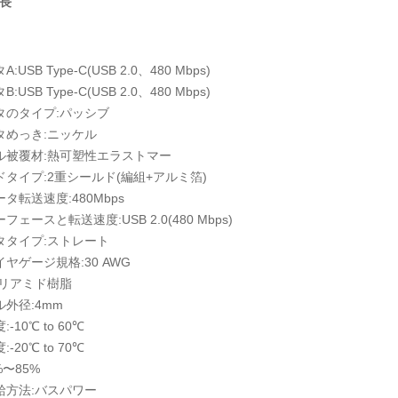
長
:USB Type-C(USB 2.0、480 Mbps)
:USB Type-C(USB 2.0、480 Mbps)
タのタイプ:パッシブ
タめっき:ニッケル
ル被覆材:熱可塑性エラストマー
ドタイプ:2重シールド(編組+アルミ箔)
タ転送速度:480Mbps
フェースと転送速度:USB 2.0(480 Mbps)
タタイプ:ストレート
ヤゲージ規格:30 AWG
ポリアミド樹脂
ル外径:4mm
-10℃ to 60℃
-20℃ to 70℃
%〜85%
給方法:バスパワー