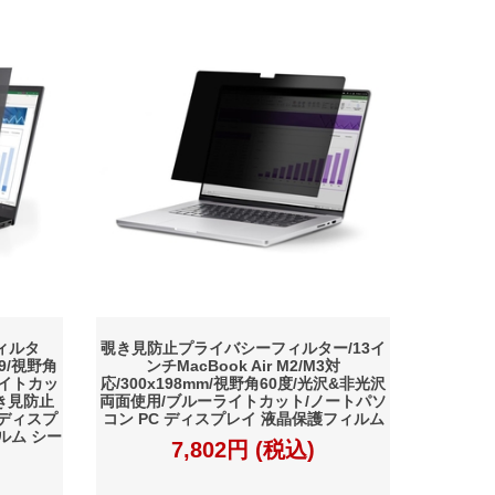
ィルタ
覗き見防止プライバシーフィルター/13イ
:9/視野角
ンチMacBook Air M2/M3対
ライトカッ
応/300x198mm/視野角60度/光沢&非光沢
き見防止
両面使用/ブルーライトカット/ノートパソ
 ディスプ
コン PC ディスプレイ 液晶保護フィルム
ルム シー
7,802円 (税込)