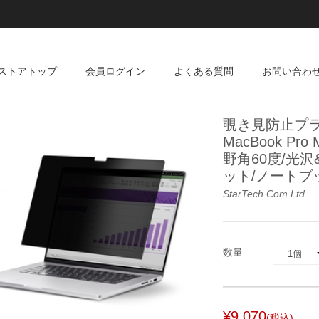
ストアトップ
会員ログイン
よくある質問
お問い合わ
覗き見防止プラ
MacBook Pro
野角60度/光
ット/ノートブ
StarTech.com Ltd.
数量
¥9,070
(税込)