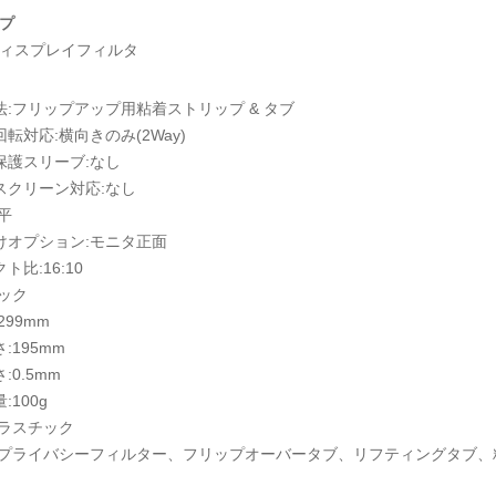
プ
ィスプレイフィルタ
法:フリップアップ用粘着ストリップ & タブ
転対応:横向きのみ(2Way)
保護スリーブ:なし
スクリーン対応:なし
平
けオプション:モニタ正面
ト比:16:10
ラック
299mm
:195mm
:0.5mm
:100g
プラスチック
:プライバシーフィルター、フリップオーバータブ、リフティングタブ