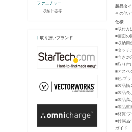
ファニチャー
製品タイ
収納什器等
その他デ
仕様
■取付方
■画面の回
取り扱いブランド
■収納用
■タッチ
■向き:水
■取り付
■アスペク
■色:ブ
■製品幅:
■製品長さ
■製品高さ
■製品重量
■材質:
■付属品
ガイド