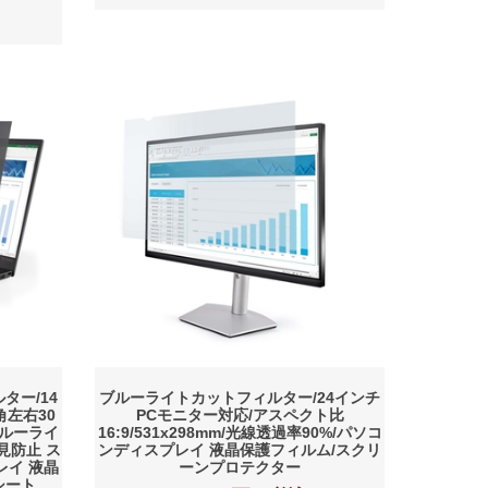
ター/14
ブルーライトカットフィルター/24インチ
角左右30
PCモニター対応/アスペクト比
ブルーライ
16:9/531x298mm/光線透過率90%/パソコ
見防止 ス
ンディスプレイ 液晶保護フィルム/スクリ
レイ 液晶
ーンプロテクター
シート