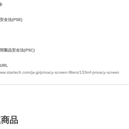
令
全法(PSE)
用製品安全法(PSC)
URL
www.startech.com/ja-jp/privacy-screen-filters/133mf-privacy-screen
連商品