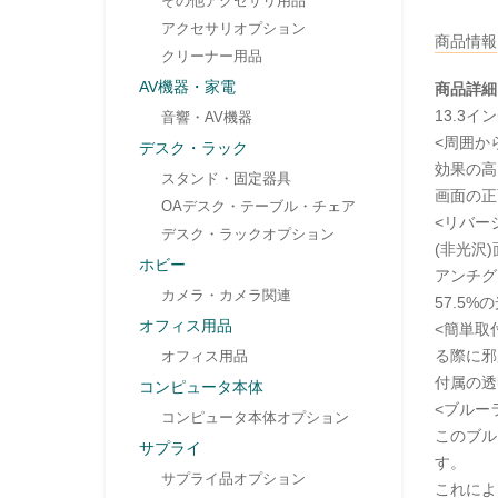
その他アクセサリ用品
アクセサリオプション
商品情報
クリーナー用品
AV機器・家電
商品詳細
13.3イ
音響・AV機器
<周囲か
デスク・ラック
効果の高
スタンド・固定器具
画面の正
OAデスク・テーブル・チェア
<リバー
デスク・ラックオプション
(非光沢
ホビー
アンチグ
カメラ・カメラ関連
57.5
オフィス用品
<簡単取
る際に邪
オフィス用品
付属の透
コンピュータ本体
<ブルー
コンピュータ本体オプション
このブル
サプライ
す。
サプライ品オプション
これによ