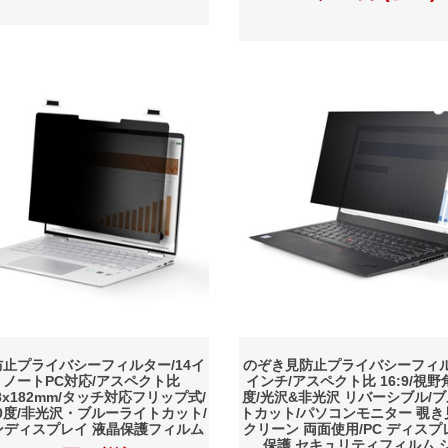
止プライバシーフィルター/14イ
のぞき見防止プライバシーフィル
 ノートPC対応/アスペクト比
インチ/アスペクト比 16:9/視野
318x182mm/タッチ対応フリップ式/
度/光沢&非光沢 リバーシブル/
0度/非光沢・ブルーライトカット/
トカット/パソコンモニター 覗き
ンディスプレイ 液晶保護フィルム
クリーン 両面使用/PC ディスプ
保護 セキュリティフィルム 