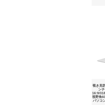
覗き見防
ンチ
16:9/
視野角6
パソコ