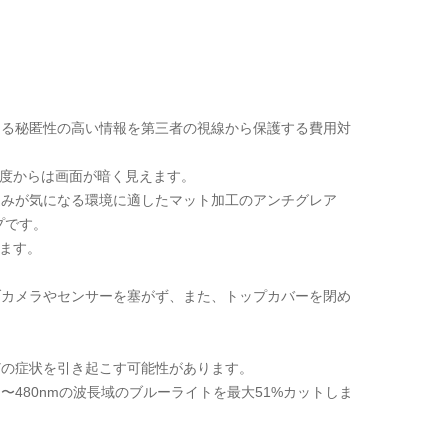
困る秘匿性の高い情報を第三者の視線から保護する費用対
角度からは画面が暗く見えます。
込みが気になる環境に適したマット加工のアンチグレア
プです。
ます。
ブカメラやセンサーを塞がず、また、トップカバーを閉め
どの症状を引き起こす可能性があります。
〜480nmの波長域のブルーライトを最大51%カットしま