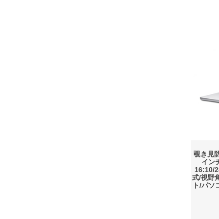
覗き見防
イン
16:1
式/視野
ト/パソ