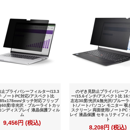
止プライバシーフィルター/13.3
のぞき見防止プライバシーフ
チ ノートPC対応/アスペクト比
ー/15.6インチ/アスペクト比 16
0/285x178mm/タッチ対応フリップ
左右30度/光沢&無光沢/ブルー
角60度/非光沢・ブルーライトカッ
ト/ノートパソコン モニター 覗
コンディスプレイ 液晶保護フィル
スクリーン 両面使用/ノートPC
ム
レイ 液晶保護 セキュリティフィ
ト
9,456円 (税込)
8,208円 (税込)