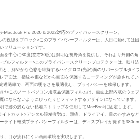
ンチMacBook Pro 2020 & 2022対応のプライバシースクリーン。
らの視線をブロック>このプライバシーフィルターは、人目に触れては
いソリューションです。
面を中心に60度(左右30度)は鮮明な視野角を提供し、それより外側の
シブルフィルター>このプライバシースクリーンプロテクターは、映り
)面と、鮮やかな色彩を維持するハイグロス(光沢)面のリバーシブルタイ
レア面は、指紋や傷などから画面を保護するコーティングが施されてい
%の光透過率で、画面の明るさを最適化し、プライバシーを確保します。
付け>このノートパソコン用液晶保護フィルムは、画面上部内蔵のウェ
魔にならないようにぴったりとフィットするデザインになっています。
明で跡の残らない粘着ストリップを使用してMacBookに固定します。
ライトカット>デジタル眼精疲労は、頭痛、ドライアイ、目のかすみな
ーライト軽減プライバシーフィルターは、ディスプレイが発する380nm
り、目が疲れにくい画面環境を実現します。