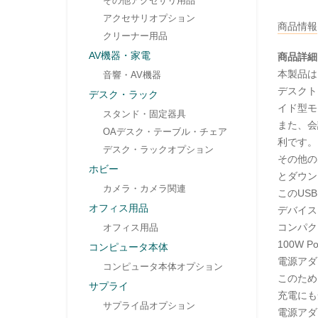
その他アクセサリ用品
アクセサリオプション
商品情報
クリーナー用品
AV機器・家電
商品詳細
本製品は
音響・AV機器
デスクト
デスク・ラック
イド型モ
スタンド・固定器具
また、会
OAデスク・テーブル・チェア
利です。
デスク・ラックオプション
その他の出
ホビー
とダウンス
カメラ・カメラ関連
このUS
オフィス用品
デバイス
コンパク
オフィス用品
100W 
コンピュータ本体
電源アダ
コンピュータ本体オプション
このため
サプライ
充電にも
サプライ品オプション
電源アダ