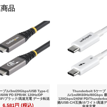
連商品
ブル/3m/20Gbps/USB Type-C
Thunderbolt 5ケーブ
C/60W PD EPR/4K 120Hz/DP
ル/1m/8K60Hz/80Gbps 
SB-IF/ブラック/高速充電 データ転送
120Gbps/240W PD/Thunder
拠/USB-C/4互換/ホワイト/高
6,581円 (税込)
急速充電