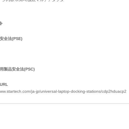
令
全法(PSE)
用製品安全法(PSC)
URL
www.startech.com/ja-jp/universal-laptop-docking-stations/cdp2hduacp2