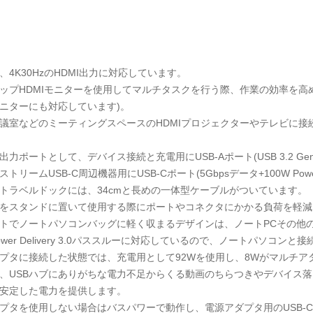
、4K30HzのHDMI出力に対応しています。
ップHDMIモニターを使用してマルチタスクを行う際、作業の効率を高める
ニターにも対応しています)。
議室などのミーティングスペースのHDMIプロジェクターやテレビに
力ポートとして、デバイス接続と充電用にUSB-Aポート(USB 3.2 Gen
トリームUSB-C周辺機器用にUSB-Cポート(5Gbpsデータ+100W Power
Bトラベルドックには、34cmと長めの一体型ケーブルがついています。
をスタンドに置いて使用する際にポートやコネクタにかかる負荷を軽減
トでノートパソコンバッグに軽く収まるデザインは、ノートPCその他
Power Delivery 3.0パススルーに対応しているので、ノートパソコ
プタに接続した状態では、充電用として92Wを使用し、8Wがマルチア
、USBハブにありがちな電力不足からくる動画のちらつきやデバイス
安定した電力を提供します。
プタを使用しない場合はバスパワーで動作し、電源アダプタ用のUSB-Cポ