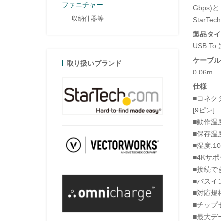
ファニチャー
Gbps
収納什器等
Star
製品タイ
USB 
ケーブル
取り扱いブランド
0.06m
仕様
■コネクタタ
[9ピン]
■動作温度:
■保存温度:
■湿度:10
■4Kサポ
■接続で
■バスイ
■対応規格:
■チップセット
■最大デー