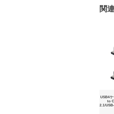
関
USB4ケー
to 
2.1/U