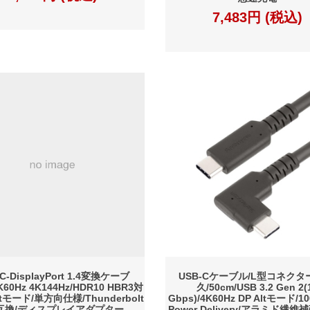
7,483円 (税込)
C-DisplayPort 1.4変換ケーブ
USB-Cケーブル/L型コネクタ
K60Hz 4K144Hz/HDR10 HBR3対
久/50cm/USB 3.2 Gen 2(
ltモード/単方向仕様/Thunderbolt
Gbps)/4K60Hz DP Altモード/1
4互換/ディスプレイアダプター
Power Delivery/アラミド繊維補