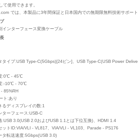
)として使用できます。
Tech.com では、本製品に3年間保証と日本国内での無期限無料技術サポ
プ
To 別インターフェース変換ケーブル
長
イプ:USB Type-C(5Gbps)[24ピン]、USB Type-C(USB Power Delive
0℃ - 45℃
-10℃ - 70℃
 - 85%RH
ート:あり
きるディスプレイの数:1
ンターフェース:USB-C
USB 3.0(USB 2.0およびUSB 1.1とは下位互換)、HDMI 1.4
ID:VIA/VLI - VL817、VIA/VLI - VL103、Parade - PS176
タ転送速度:5Gbps(USB 3.0)