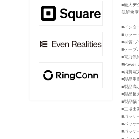
■最大デジタ
低解像度
■インター
■カラー
■材質:
■ケーブル
■電力供
■Power 
■消費電力
■製品重量:
■製品高さ
■製品長さ
■製品幅:1
■工場出荷
■パッケー
■パッケー
■パッケー
■パッケ