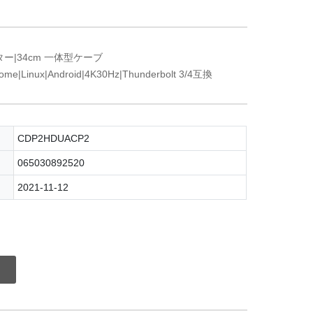
ター|34cm 一体型ケーブ
me|Linux|Android|4K30Hz|Thunderbolt 3/4互換
CDP2HDUACP2
065030892520
2021-11-12