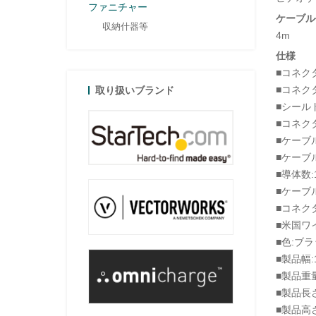
ファニチャー
ケーブル
収納什器等
4m
仕様
■コネクタA
■コネクタB
取り扱いブランド
■シール
■コネク
■ケーブ
■ケーブ
■導体数:
■ケーブル
■コネク
■米国ワイ
■色:ブ
■製品幅:
■製品重量
■製品長さ
■製品高さ