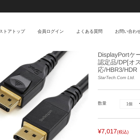
ストアトップ
会員ログイン
よくある質問
お問い合わ
DisplayPo
認定品/DP[オス]
応/HBR3/HDR
StarTech.com Ltd.
数量
¥7,017
(税込)