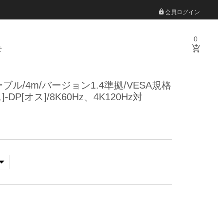
会員ログイン
0
せ
rtケーブル/4m/バージョン1.4準拠/VESA規格
-DP[オス]/8K60Hz、4K120Hz対