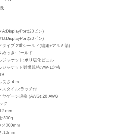
長
:DisplayPort(20ピン)
:DisplayPort(20ピン)
ドタイプ:2重シールド(編組+アルミ箔)
タめっき:ゴールド
ルジャケット:ポリ塩化ビニル
ルジャケット難燃規格:VW-1定格
19
長さ:4 m
タスタイル:ラッチ付
ヤゲージ規格 (AWG):28 AWG
ラック
12 mm
:300g
:4000mm
:10mm