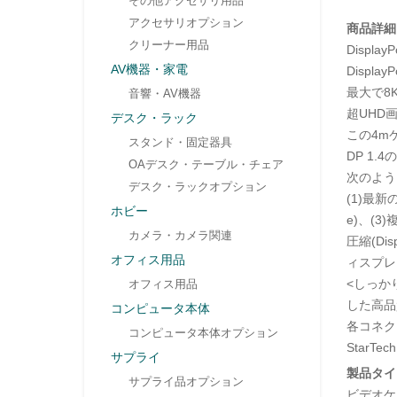
その他アクセサリ用品
アクセサリオプション
商品詳細
クリーナー用品
Displa
AV機器・家電
Disp
最大で8K
音響・AV機器
超UHD
デスク・ラック
この4m
スタンド・固定器具
DP 1
OAデスク・テーブル・チェア
次のよう
デスク・ラックオプション
(1)最新
ホビー
e)、(3
カメラ・カメラ関連
圧縮(Dis
オフィス用品
ィスプレ
<しっか
オフィス用品
した高品
コンピュータ本体
各コネク
コンピュータ本体オプション
Star
サプライ
製品タイ
サプライ品オプション
ビデオケ