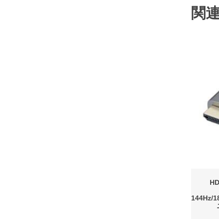
関
H
144Hz/