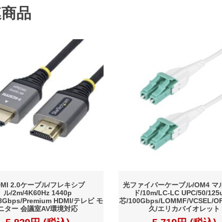
連商品
DMI 2.0ケーブル/フレキシブ
光ファイバーケーブル/OM4 マ
ル/2m/4K60Hz 1440p
ド/10m/LC-LC UPC/50/125
18Gbps/Premium HDMI/テレビ モ
芯/100Gbps/LOMMF/VCSEL/
ニター 会議室AV環境対応
久/エリカバイオレット