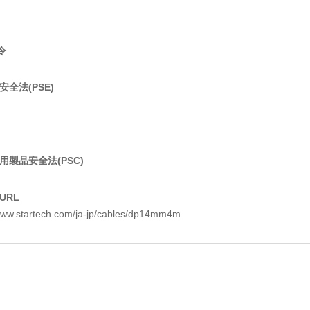
令
全法(PSE)
用製品安全法(PSC)
URL
www.startech.com/ja-jp/cables/dp14mm4m