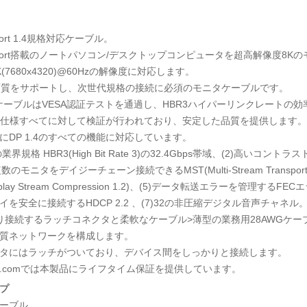
yPort 1.4規格対応ケーブル。
layPort搭載のノートパソコン/デスクトップコンピュータを超高解像度
(7680x4320)@60Hzの解像度に対応します。
画質をサポートし、次世代規格の接続に必須のモニタケーブルです。
ケーブルはVESA認証テストを通過し、HBR3ハイパーリンクレートの
.4の仕様すべてに対して検証が行われており、安定した品質を提供します。
にDP 1.4のすべての機能に対応しています。
の業界規格 HBR3(High Bit Rate 3)の32.4Gbps帯域、(2)高いコント
)複数のモニタをデイジーチェーン接続できるMST(Multi-Stream Tra
play Stream Compression 1.2)、(5)データ転送エラーを管理するFECエラ
イを安全に接続するHDCP 2.2 、(7)32の非圧縮デジタル音声チャネル
り接続するラッチコネクタと柔軟なケーブル>薄型の業務用28AWGケ
質ネットワークを構成します。
タにはラッチがついており、デバイス間をしっかりと接続します。
Tech.comでは本製品にライフタイム保証を提供しています。
プ
ーブル