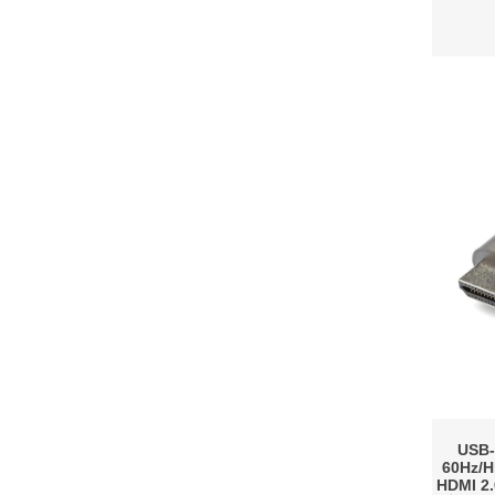
USB
60Hz/
HDMI 