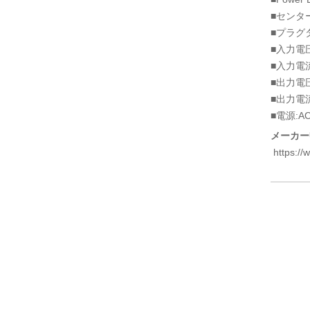
■センタ
■プラグ
■入力電圧:
■入力電流
■出力電圧
■出力電流
■電源:
メーカー
https://