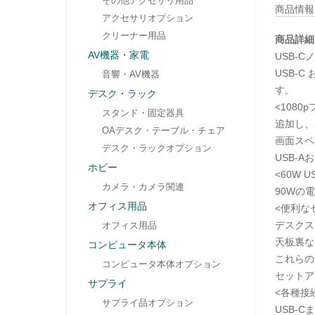
その他アクセサリ用品
商品情報
アクセサリオプション
クリーナー用品
商品詳細
AV機器・家電
USB-
USB-
音響・AV機器
す。
デスク・ラック
<1080
スタンド・固定器具
追加し、
OAデスク・テーブル・チェア
画面スペ
デスク・ラックオプション
USB-
ホビー
<60W U
カメラ・カメラ関連
90Wの
オフィス用品
<便利な
デスクス
オフィス用品
天板裏な
コンピュータ本体
これらの
コンピュータ本体オプション
セットア
サプライ
<各種接続
サプライ品オプション
USB-