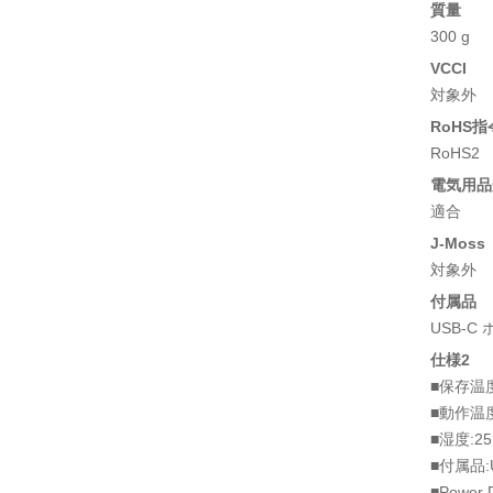
質量
300 g
VCCI
対象外
RoHS指
RoHS2
電気用品安
適合
J-Moss
対象外
付属品
USB-
仕様2
■保存温度:
■動作温度:
■湿度:2
■付属品
■Power 