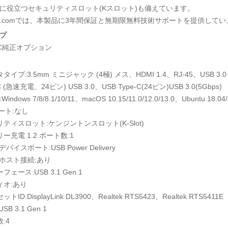
に役立つセキュリティスロット(Kスロット)も備えています。
Tech.comでは、本製品に3年間保証と無期限無料技術サポートを提供して
プ
C純正オプション
イプ:3.5mm ミニジャック (4極) メス、HDMI 1.4、RJ-45、USB 3.0 
-C (急速充電、24ピン) USB 3.0、USB Type-C(24ピン)USB 3.0(5Gbps)
indows 7/8/8.1/10/11、macOS 10.15/11.0/12.0/13.0、Ubuntu 18.0
ート:なし
ティスロット:ケンジントンスロット(K-Slot)
ー充電 1.2 ポート数:1
 デバイスポート:USB Power Delivery
C ホスト接続:あり
ェース:USB 3.1 Gen 1
ィオ:あり
ID:DisplayLink DL3900、Realtek RTS5423、Realtek RTS5411E
SB 3.1 Gen 1
:4