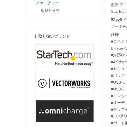
ファニチャー
盗難防止
収納什器等
Star
製品タイ
ノートP
仕様
取り扱いブランド
■コネクタタ
B Type
■対応OS:W
■4Kサポ
■セキュリ
■バッテリ
■USB-C
■USB-
■インターフ
■オーデ
■チップセット
■バス型:U
■ポート数