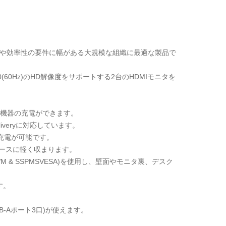
、互換性や効率性の要件に幅がある大規模な組織に最適な製品で
1200(60Hz)のHD解像度をサポートする2台のHDMIモニタを
SB機器の充電ができます。
 Deliveryに対応しています。
充電が可能です。
ペースに軽く収まります。
& SSPMSVESA)を使用し、壁面やモニタ裏、デスク
す。
SB-Aポート3口)が使えます。