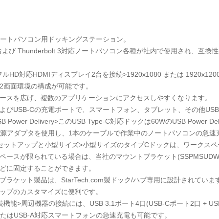
Cノートパソコン用ドッキングステーション。
C および Thunderbolt 3対応ノートパソコン各種が社内で使用され
pフルHD対応HDMIディスプレイ2台を接続>1920x1080 または 1920x
2画面環境の構成が可能です。
ースを広げ、複数のアプリケーションにアクセスしやすくなります。
AおよびUSB-Cの充電ポートで、スマートフォン、タブレット、その他U
SB Power Delivery>このUSB Type-C対応ドックは60WのUSB Power
電源アダプタを使用し、1本のケーブルで作業中のノートパソコンの急速
セットアップと小型サイズ>小型サイズのタイプCドックは、ワークス
ペースが限られている場合は、当社のマウントブラケット(SSPMSUDWM 
どに固定することができます。
ブラケット製品は、StarTech.com製ドック/ハブ専用に設計されていま
ップのカスタマイズに便利です。
機能>周辺機器の接続には、USB 3.1ポート4口(USB-Cポート2口 + U
CまたはUSB-A対応スマートフォンの急速充電も可能です。