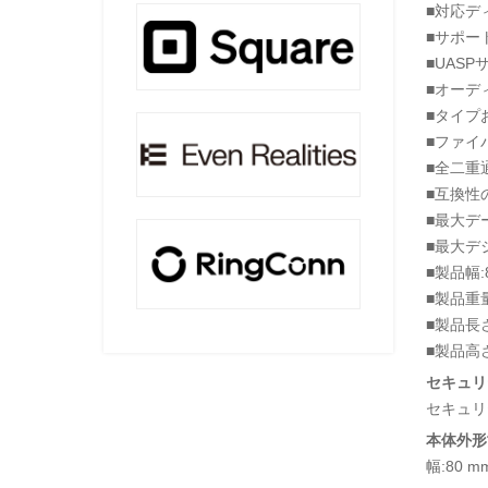
■対応デ
■サポートす
■UASP
■オーデ
■タイプおよ
■ファイ
■全二重
■互換性の
■最大デー
■最大デジ
■製品幅:
■製品重量:
■製品長さ
■製品高さ
セキュリ
セキュリテ
本体外形
幅:80 