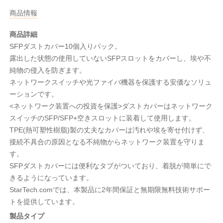
商品情報
商品詳細
SFPダストカバー10個入りパック。
露出した状態の使用していないSFPスロットをカバーし、埃や不
純物の侵入を防ぎます。
ネットワークスイッチや光ファイバ機器を保護する安価なソリュ
ーションです。
<ネットワーク装置への投資を保護>ダストカバーはネットワーク
スイッチのSFP/SFP+空きスロットに装着して使用します。
TPE(熱可塑性樹脂)製の丈夫なカバーは汚れや埃を寄せ付けず、
接続不具合の原因となる不純物からネットワーク装置を守りま
す。
SFPダストカバーには便利なタブがついており、着脱が簡単にで
きるようになっています。
StarTech.comでは、本製品に2年間保証と無期限無料技術サポー
トを提供しています。
製品タイプ