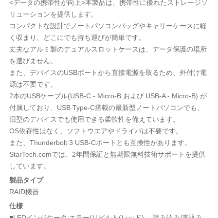
<データの携帯性が向上>本製品は、携帯性に優れたストレージソ
リューションを提供します。
コンパクトな設計でノートパソコンバッグやキャリーケースに軽
く収まり、どこにでも持ち運びが簡単です。
丈夫なアルミ製のデュアルスロットケースは、データ保護の場所
を選びません。
また、デバイスのUSBポートから直接電源を取るため、外付け電
源は不要です。
2本のUSBケーブル(USB-C - Micro-B および USB-A - Micro-B) が
付属しており、USB Type-C搭載の最新型ノートパソコンでも、
旧型のデバイスでも使用できる柔軟性を備えています。
OS依存性はなく、ソフトウエアやドライバは不要です。
また、Thunderbolt 3 USB-Cポートとも互換性があります。
StarTech.comでは、2年間保証と無期限無料技術サポートを提供
しています。
製品タイプ
RAID機器
仕様
■LEDインジケータ:エラー/リビルト(レッド)、 読み込み/書込み