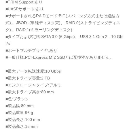
■TRIM Support:あり
■UASPサポート:あり
■サポートされるRAIDモード:BIG(スパニング方式または連結方
式)、 JBOD -(単純ディスク束)、 RAID 0(ストライピングディス
ク)、 RAID 1(ミラーリングディスク)
■タイプおよび定格:SATA 3.0 (6 Gbps)、 USB 3.1 Gen 2 - 10 Gbi
t/s
■ポートマルチプライヤ:あり
■一般仕様:PCI-Express M.2 SSDとは互換性がありません。
■最大データ転送速度:10 Gbps
■最大ドライブ容量:2 TB
■エンクロージャタイプ:アルミ
■最大ドライブ高さ:80 mm
■色:ブラック
■製品幅:80 mm
■製品重量:96 g
■製品長さ:100 mm
■製品高さ:15 mm