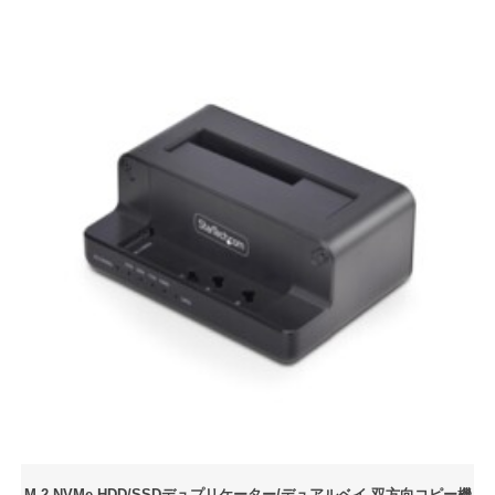
M.2 NVMe-HDD/SSDデュプリケーター/デュアルベイ 双方向コピー機